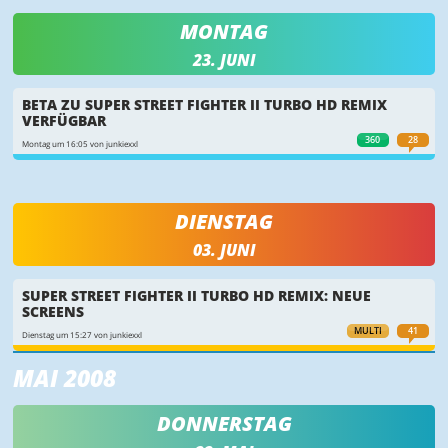
MONTAG
23. JUNI
BETA ZU SUPER STREET FIGHTER II TURBO HD REMIX
VERFÜGBAR
360
28
Montag um 16:05 von junkiexxl
DIENSTAG
03. JUNI
SUPER STREET FIGHTER II TURBO HD REMIX: NEUE
SCREENS
MULTI
41
Dienstag um 15:27 von junkiexxl
MAI 2008
DONNERSTAG