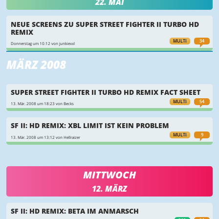
22. MAI
NEUE SCREENS ZU SUPER STREET FIGHTER II TURBO HD
REMIX
MULTI
34
Donnerstag um 10:12 von junkiexxl
MÄRZ 2008
SUPER STREET FIGHTER II TURBO HD REMIX FACT SHEET
MULTI
54
13. Mär. 2008 um 18:23 von Becks
SF II: HD REMIX: XBL LIMIT IST KEIN PROBLEM
MULTI
9
13. Mär. 2008 um 13:12 von Hellraizer
MITTWOCH
12. MÄRZ
SF II: HD REMIX: BETA IM ANMARSCH