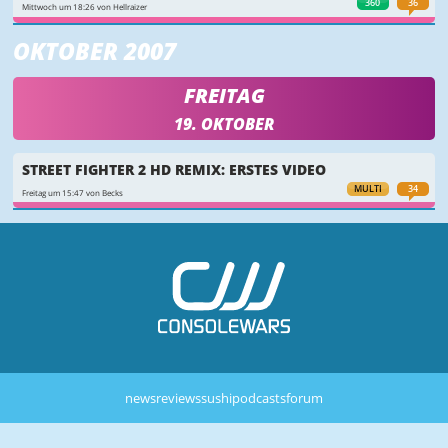
360
36
Mittwoch um 18:26 von Hellraizer
OKTOBER 2007
FREITAG
19. OKTOBER
STREET FIGHTER 2 HD REMIX: ERSTES VIDEO
MULTI
34
Freitag um 15:47 von Becks
news
reviews
sushi
podcasts
forum