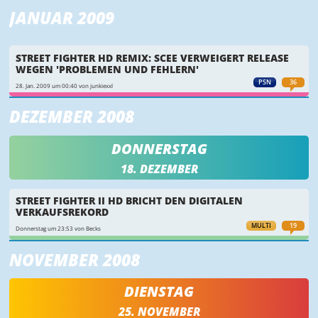
JANUAR 2009
STREET FIGHTER HD REMIX: SCEE VERWEIGERT RELEASE
WEGEN 'PROBLEMEN UND FEHLERN'
PSN
36
28. Jan. 2009 um 00:40 von junkiexxl
DEZEMBER 2008
DONNERSTAG
18. DEZEMBER
STREET FIGHTER II HD BRICHT DEN DIGITALEN
VERKAUFSREKORD
MULTI
19
Donnerstag um 23:53 von Becks
NOVEMBER 2008
DIENSTAG
25. NOVEMBER