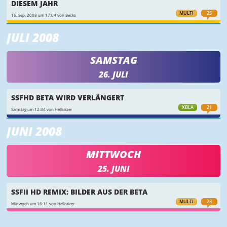
DIESEM JAHR
MULTI
25
16. Sep. 2008 um 17:04 von Becks
JULI 2008
SAMSTAG
26. JULI
SSFHD BETA WIRD VERLÄNGERT
XBLA
21
Samstag um 12:34 von Hellraizer
JUNI 2008
MITTWOCH
25. JUNI
SSFII HD REMIX: BILDER AUS DER BETA
MULTI
23
Mittwoch um 16:11 von Hellraizer