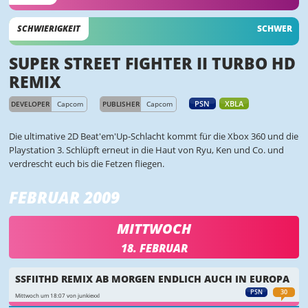
SCHWIERIGKEIT
SCHWER
SUPER STREET FIGHTER II TURBO HD
REMIX
PSN
XBLA
DEVELOPER
Capcom
PUBLISHER
Capcom
Die ultimative 2D Beat'em'Up-Schlacht kommt für die Xbox 360 und die
Playstation 3. Schlüpft erneut in die Haut von Ryu, Ken und Co. und
verdrescht euch bis die Fetzen fliegen.
FEBRUAR 2009
MITTWOCH
18. FEBRUAR
SSFIITHD REMIX AB MORGEN ENDLICH AUCH IN EUROPA
PSN
30
Mittwoch um 18:07 von junkiexxl