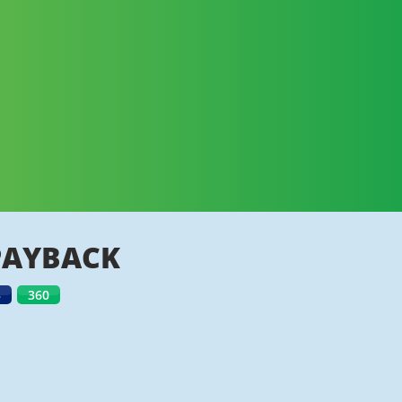
PAYBACK
3
360