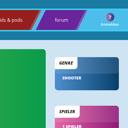
?
ids & pods
forum
Anmelden
GENRE
SHOOTER
SPIELER
1 SPIELER