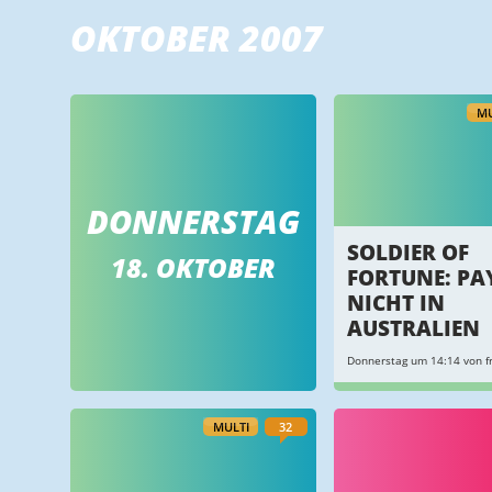
OKTOBER 2007
MU
DONNERSTAG
SOLDIER OF
18. OKTOBER
FORTUNE: PA
NICHT IN
AUSTRALIEN
Donnerstag um 14:14 von f
MULTI
32