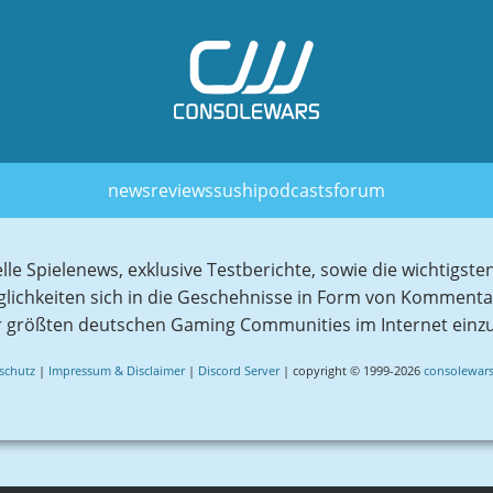
news
reviews
sushi
podcasts
forum
elle Spielenews, exklusive Testberichte, sowie die wichtig
glichkeiten sich in die Geschehnisse in Form von Komment
r größten deutschen Gaming Communities im Internet einz
schutz
|
Impressum & Disclaimer
|
Discord Server
| copyright © 1999-2026
consolewars