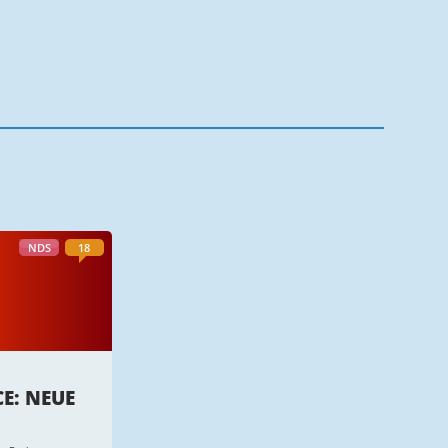
NDS
18
E: NEUE