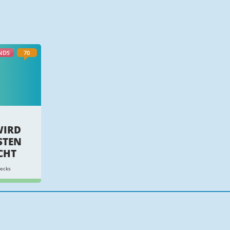
NDS
70
WIRD
STEN
CHT
ecks