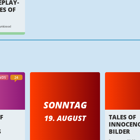
EPLAY-
ES OF
nkiexxl
NDS
24
SONNTAG
19. AUGUST
F
TALES OF
INNOCENC
S
BILDER