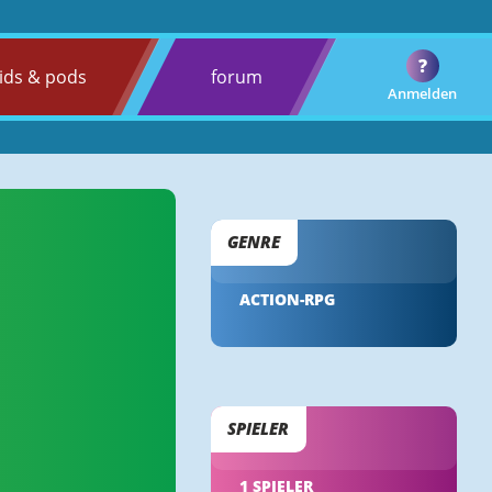
?
ids & pods
forum
Anmelden
GENRE
ACTION-RPG
SPIELER
1 SPIELER