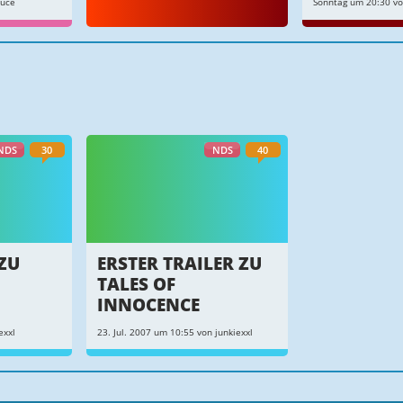
auce
Sonntag um 20:30 vo
NDS
30
NDS
40
ZU
ERSTER TRAILER ZU
TALES OF
INNOCENCE
exxl
23. Jul. 2007 um 10:55 von junkiexxl