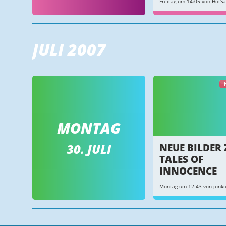
Freitag um 14:05 von HotS
JULI 2007
MONTAG
30. JULI
NEUE BILDER 
TALES OF
INNOCENCE
Montag um 12:43 von junki