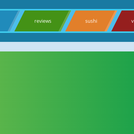
s
reviews
sushi
v