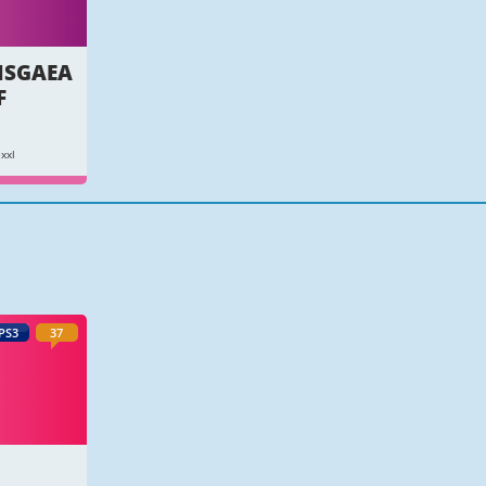
DISGAEA
F
xxl
PS3
37