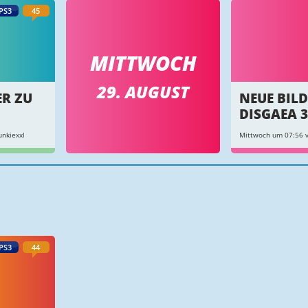
PS3
45
MITTWOCH
29. AUGUST
ER ZU
NEUE BILD
DISGAEA 3
nkiexxl
Mittwoch um 07:56 v
PS3
44