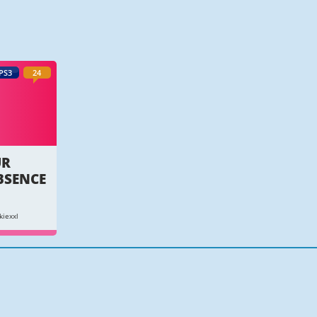
PS3
24
ÜR
BSENCE
kiexxl