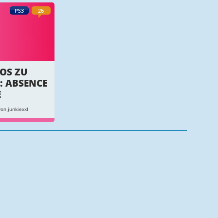
PS3
26
OS ZU
: ABSENCE
E
on junkiexxl