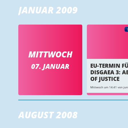
JANUAR 2009
MITTWOCH
07. JANUAR
EU-TERMIN F
DISGAEA 3: A
OF JUSTICE
Mittwoch um 14:41 von jun
AUGUST 2008