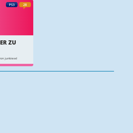
PS3
28
ER ZU
on junkiexxl