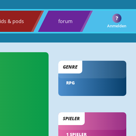
?
ids & pods
forum
Anmelden
GENRE
RPG
SPIELER
1 SPIELER