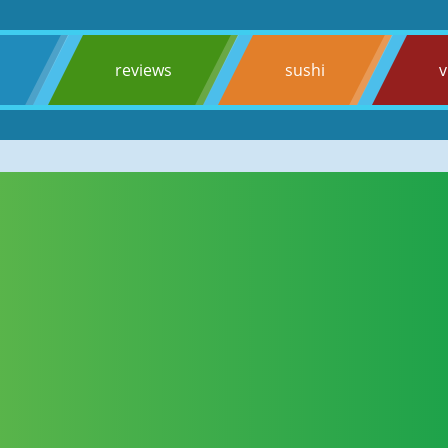
s
reviews
sushi
v