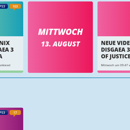
PS3
103
MITTWOCH
13. AUGUST
ENIX
NEUE VIDE
AEA 3
DISGAEA 3
A
OF JUSTIC
nkiexxl
Mittwoch um 09:47 v
PS3
17