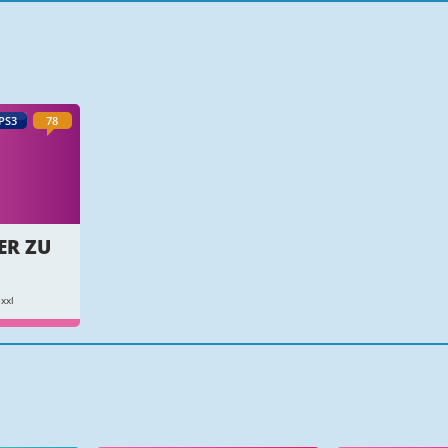
PS3
78
ER ZU
xxl