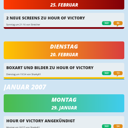
25. FEBRUAR
2 NEUE SCREENS ZU HOUR OF VICTORY
360
46
Sonntag um 21:16 von Streicher
DIENSTAG
20. FEBRUAR
BOXART UND BILDER ZU HOUR OF VICTORY
360
13
Dienstag um 19:54 von Sharky81
JANUAR 2007
MONTAG
29. JANUAR
HOUR OF VICTORY ANGEKÜNDIGT
360
54
Montag um 18:57 von Sharky81