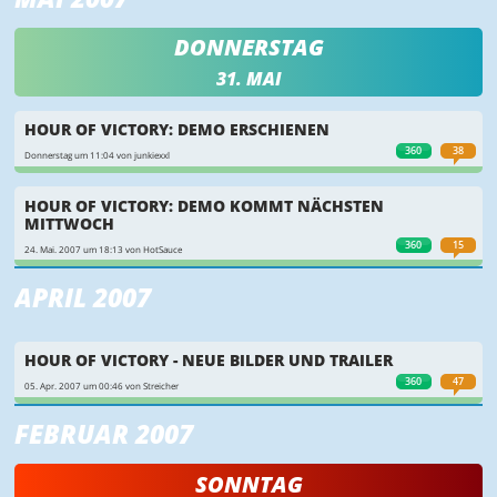
DONNERSTAG
31. MAI
HOUR OF VICTORY: DEMO ERSCHIENEN
360
38
Donnerstag um 11:04 von junkiexxl
HOUR OF VICTORY: DEMO KOMMT NÄCHSTEN
MITTWOCH
360
15
24. Mai. 2007 um 18:13 von HotSauce
APRIL 2007
HOUR OF VICTORY - NEUE BILDER UND TRAILER
360
47
05. Apr. 2007 um 00:46 von Streicher
FEBRUAR 2007
SONNTAG