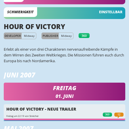
SCHWIERIGKEIT
EINSTELLBAR
HOUR OF VICTORY
360
DEVELOPER
Midway
PUBLISHER
Midway
Erlebt als einer von drei Charakteren nervenaufreibende Kämpfe in
dem Wirren des Zweiten Weltkrieges. Die Missionen führen euch durch
Europa bis nach Nordamerika.
JUNI 2007
FREITAG
01. JUNI
HOUR OF VICTORY - NEUE TRAILER
360
12
Freitag um 22:19 von Streicher
MAI 2007