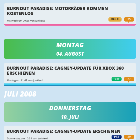
BURNOUT PARADISE: MOTORRÄDER KOMMEN
KOSTENLOS
MULTI
35
Mittwoch um 09:26 von junkiexxl
MONTAG
04. AUGUST
BURNOUT PARADISE: CAGNEY-UPDATE FÜR XBOX 360
ERSCHIENEN
360
27
Montag um 11:48 von junkiexxl
JULI 2008
DONNERSTAG
10. JULI
BURNOUT PARADISE: CAGNEY-UPDATE ERSCHIENEN
PS3
29
Donnerstag um 10:59 von junkiexxl