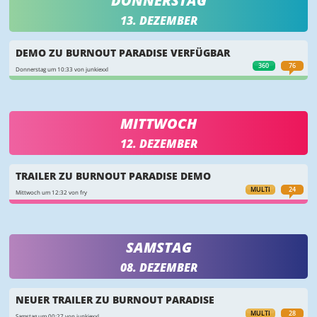
DONNERSTAG
13. DEZEMBER
DEMO ZU BURNOUT PARADISE VERFÜGBAR
360
76
Donnerstag um 10:33 von junkiexxl
MITTWOCH
12. DEZEMBER
TRAILER ZU BURNOUT PARADISE DEMO
MULTI
24
Mittwoch um 12:32 von fry
SAMSTAG
08. DEZEMBER
NEUER TRAILER ZU BURNOUT PARADISE
MULTI
28
Samstag um 00:27 von junkiexxl