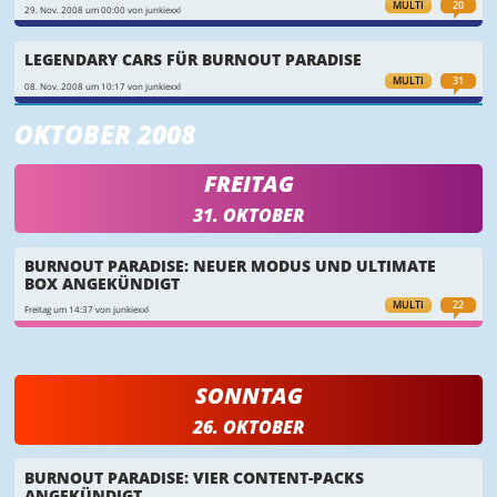
MULTI
20
29. Nov. 2008 um 00:00 von junkiexxl
LEGENDARY CARS FÜR BURNOUT PARADISE
MULTI
31
08. Nov. 2008 um 10:17 von junkiexxl
OKTOBER 2008
FREITAG
31. OKTOBER
BURNOUT PARADISE: NEUER MODUS UND ULTIMATE
BOX ANGEKÜNDIGT
MULTI
22
Freitag um 14:37 von junkiexxl
SONNTAG
26. OKTOBER
BURNOUT PARADISE: VIER CONTENT-PACKS
ANGEKÜNDIGT