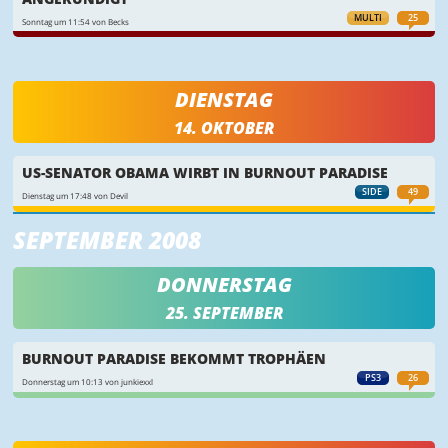
MULTI
25
Sonntag um 11:54 von Becks
DIENSTAG
14. OKTOBER
US-SENATOR OBAMA WIRBT IN BURNOUT PARADISE
SIDE
49
Dienstag um 17:48 von Devil
SEPTEMBER 2008
DONNERSTAG
25. SEPTEMBER
BURNOUT PARADISE BEKOMMT TROPHÄEN
PS3
26
Donnerstag um 10:13 von junkiexxl