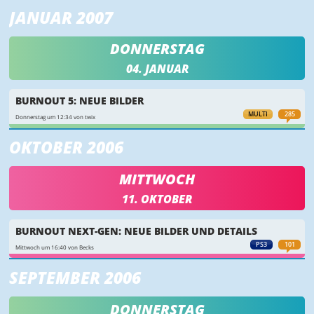
JANUAR 2007
DONNERSTAG
04. JANUAR
BURNOUT 5: NEUE BILDER
MULTI
285
Donnerstag um 12:34 von twix
OKTOBER 2006
MITTWOCH
11. OKTOBER
BURNOUT NEXT-GEN: NEUE BILDER UND DETAILS
PS3
101
Mittwoch um 16:40 von Becks
SEPTEMBER 2006
DONNERSTAG