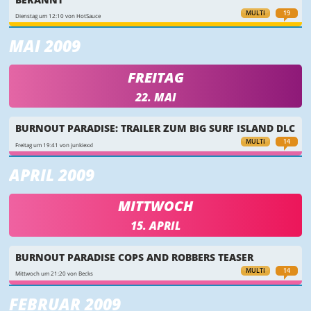
MULTI
19
Dienstag um 12:10 von HotSauce
MAI 2009
FREITAG
22. MAI
BURNOUT PARADISE: TRAILER ZUM BIG SURF ISLAND DLC
MULTI
14
Freitag um 19:41 von junkiexxl
APRIL 2009
MITTWOCH
15. APRIL
BURNOUT PARADISE COPS AND ROBBERS TEASER
MULTI
14
Mittwoch um 21:20 von Becks
FEBRUAR 2009