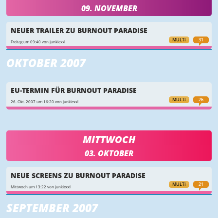
09. NOVEMBER
NEUER TRAILER ZU BURNOUT PARADISE
MULTI
31
Freitag um 09:40 von junkiexxl
OKTOBER 2007
EU-TERMIN FÜR BURNOUT PARADISE
MULTI
26
26. Okt. 2007 um 16:20 von junkiexxl
MITTWOCH
03. OKTOBER
NEUE SCREENS ZU BURNOUT PARADISE
MULTI
21
Mittwoch um 13:22 von junkiexxl
SEPTEMBER 2007