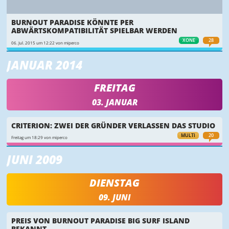
BURNOUT PARADISE KÖNNTE PER
ABWÄRTSKOMPATIBILITÄT SPIELBAR WERDEN
XONE
28
06. Jul. 2015 um 12:22 von miperco
JANUAR 2014
FREITAG
03. JANUAR
CRITERION: ZWEI DER GRÜNDER VERLASSEN DAS STUDIO
MULTI
20
Freitag um 18:29 von miperco
JUNI 2009
DIENSTAG
09. JUNI
PREIS VON BURNOUT PARADISE BIG SURF ISLAND
BEKANNT