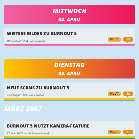
MITTWOCH
04. APRIL
WEITERE BILDER ZU BURNOUT 5
MULTI
59
Mittwoch um 09:43 von junkiexxl
DIENSTAG
03. APRIL
NEUE SCANS ZU BURNOUT 5
MULTI
62
Dienstag um 00:23 von junkiexxl
MÄRZ 2007
BURNOUT 5 NUTZT KAMERA-FEATURE
MULTI
41
27. Mär. 2007 um 20:54 von Sharky81