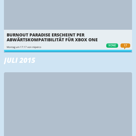
BURNOUT PARADISE ERSCHEINT PER
ABWÄRTSKOMPATIBILITÄT FÜR XBOX ONE
XONE
17
Montag um 17:17 von miperco
JULI 2015