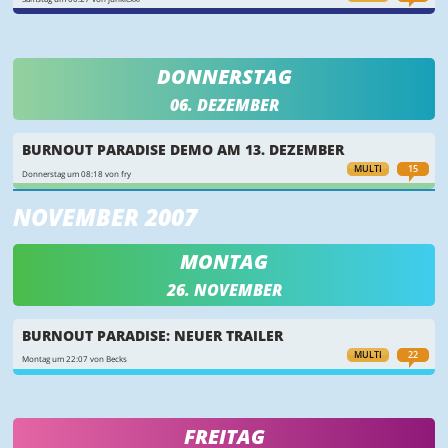
DONNERSTAG
06. DEZEMBER
BURNOUT PARADISE DEMO AM 13. DEZEMBER
MULTI
15
Donnerstag um 08:18 von fry
NOVEMBER 2007
MONTAG
26. NOVEMBER
BURNOUT PARADISE: NEUER TRAILER
MULTI
22
Montag um 22:07 von Becks
FREITAG