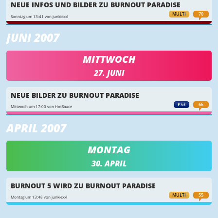
NEUE INFOS UND BILDER ZU BURNOUT PARADISE
MULTI
70
Sonntag um 13:41 von junkiexxl
JUNI 2007
MITTWOCH
27. JUNI
NEUE BILDER ZU BURNOUT PARADISE
PS3
66
Mittwoch um 17:00 von HotSauce
APRIL 2007
MONTAG
30. APRIL
BURNOUT 5 WIRD ZU BURNOUT PARADISE
MULTI
55
Montag um 13:48 von junkiexxl