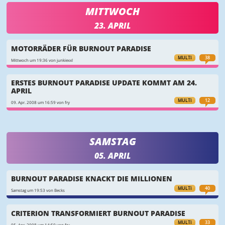
MITTWOCH
23. APRIL
MOTORRÄDER FÜR BURNOUT PARADISE
MULTI
38
Mittwoch um 19:36 von junkiexxl
ERSTES BURNOUT PARADISE UPDATE KOMMT AM 24.
APRIL
MULTI
12
09. Apr. 2008 um 16:59 von fry
SAMSTAG
05. APRIL
BURNOUT PARADISE KNACKT DIE MILLIONEN
MULTI
40
Samstag um 19:53 von Becks
CRITERION TRANSFORMIERT BURNOUT PARADISE
MULTI
33
05. Apr. 2008 um 14:50 von fry