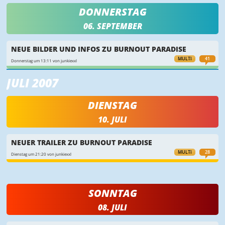
DONNERSTAG
06. SEPTEMBER
NEUE BILDER UND INFOS ZU BURNOUT PARADISE
MULTI
41
Donnerstag um 13:11 von junkiexxl
JULI 2007
DIENSTAG
10. JULI
NEUER TRAILER ZU BURNOUT PARADISE
MULTI
28
Dienstag um 21:20 von junkiexxl
SONNTAG
08. JULI