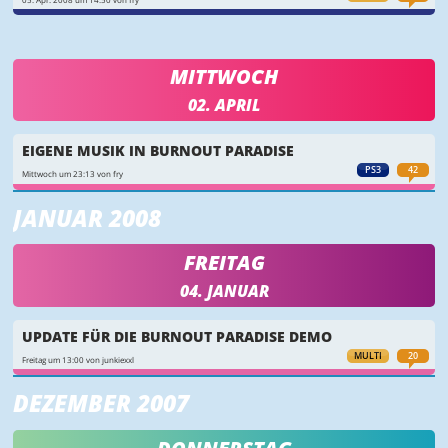
MITTWOCH
02. APRIL
EIGENE MUSIK IN BURNOUT PARADISE
PS3
42
Mittwoch um 23:13 von fry
JANUAR 2008
FREITAG
04. JANUAR
UPDATE FÜR DIE BURNOUT PARADISE DEMO
MULTI
20
Freitag um 13:00 von junkiexxl
DEZEMBER 2007