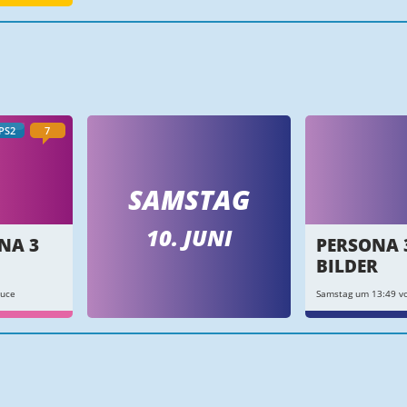
PS2
7
SAMSTAG
10. JUNI
NA 3
PERSONA 
BILDER
auce
Samstag um 13:49 vo