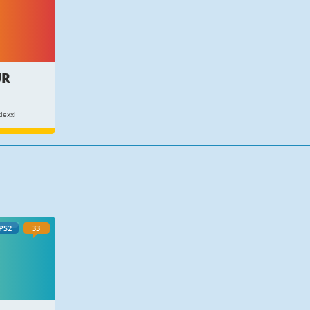
ÜR
iexxl
PS2
33