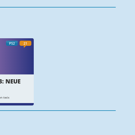
PS2
21
3: NEUE
n twix