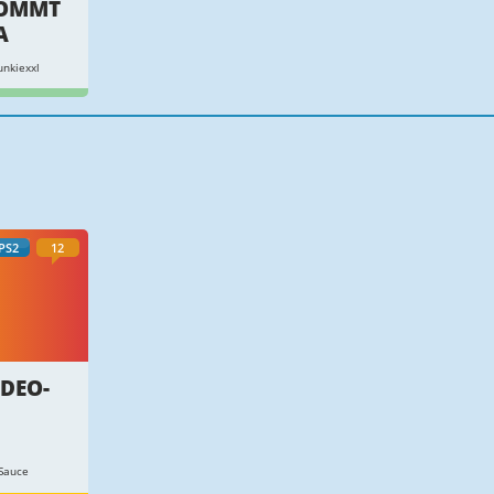
KOMMT
A
nkiexxl
PS2
12
IDEO-
Sauce