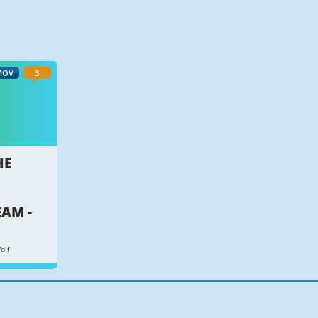
MOV
3
HE
EAM -
olf