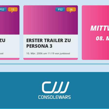
PS2
13
PS2
26
MITT
08. 
ZU
ERSTER TRAILER ZU
PERSONA 3
xxl
10. Mär. 2006 um 11:19 von junkiexxl