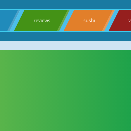
s
reviews
sushi
v