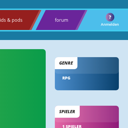
?
ids & pods
forum
Anmelden
GENRE
RPG
SPIELER
1 SPIELER