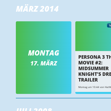
MÄRZ 2014
MONTAG
PERSONA 3 T
17. MÄRZ
MOVIE #2:
MIDSUMMER
KNIGHT’S DR
TRAILER
Montag um 10:44 von HatW
JULI 2008