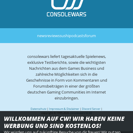
news
reviews
sushi
podcasts
forum
consolewars liefert tagesaktuelle Spielenews,
exklusive Testberichte, sowie die wichtigsten
Nachrichten aus dem Games Business und
zahlreiche Möglichkeiten sich in die
Geschehnisse in Form von Kommentaren und
Forumsbeiträgen in einer der größten
deutschen Gaming Communities im Internet
einzubringen.
Datenschutz
|
Impressum & Disclaimer
|
Discord Server
|
copyright © 1999-2026
consolewars V2.82
WILLKOMMEN AUF CW! WIR HABEN KEINE
WERBUNG UND SIND KOSTENLOS!
Wir würden uns auf zukünftige Besuche von dir freuen! Wir nutzen