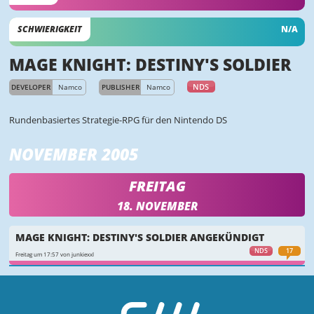
SCHWIERIGKEIT
N/A
MAGE KNIGHT: DESTINY'S SOLDIER
NDS
DEVELOPER
Namco
PUBLISHER
Namco
Rundenbasiertes Strategie-RPG für den Nintendo DS
NOVEMBER 2005
FREITAG
18. NOVEMBER
MAGE KNIGHT: DESTINY'S SOLDIER ANGEKÜNDIGT
NDS
17
Freitag um 17:57 von junkiexxl