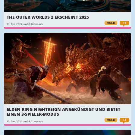
THE OUTER WORLDS 2 ERSCHEINT 2025
MULTI
19
13. Dez. 2024 um 08:46 von Ark
ELDEN RING NIGHTREIGN ANGEKÜNDIGT UND BIETET
EINEN 3-SPIELER-MODUS
MULTI
13
13. Dez. 2024 um 08:41 von Ark