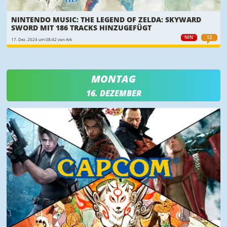
NINTENDO MUSIC: THE LEGEND OF ZELDA: SKYWARD
SWORD MIT 186 TRACKS HINZUGEFÜGT
NIN
12
17. Dez. 2024 um 08:42 von Ark
MONTAG
16. DEZEMBER