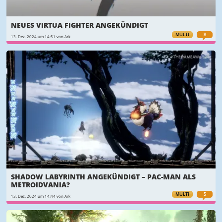
NEUES VIRTUA FIGHTER ANGEKÜNDIGT
MULTI
8
13. Dez. 2024 um 14:51 von Ark
SHADOW LABYRINTH ANGEKÜNDIGT – PAC-MAN ALS
METROIDVANIA?
MULTI
5
13. Dez. 2024 um 14:44 von Ark