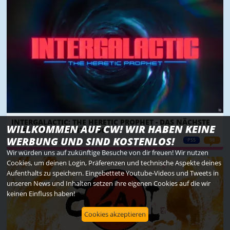
INTERGALACTIC: THE HERETIC PROPHET - DAS NÄCHSTE
WILLKOMMEN AUF CW! WIR HABEN KEINE
SPIEL VON NAUGHTY DOG
WERBUNG UND SIND KOSTENLOS!
PS5
98
13. Dez. 2024 um 05:49 von Novellist
Wir würden uns auf zukünftige Besuche von dir freuen! Wir nutzen
Cookies, um deinen Login, Präferenzen und technische Aspekte deines
Aufenthalts zu speichern. Eingebettete Youtube-Videos und Tweets in
unseren News und Inhalten setzen ihre eigenen Cookies auf die wir
keinen Einfluss haben!
Cookies akzeptieren