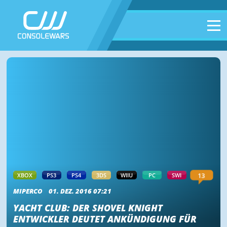
13
XBOX
PS3
PS4
3DS
WIIU
PC
SWI
MIPERCO
01. DEZ. 2016 07:21
YACHT CLUB: DER SHOVEL KNIGHT
ENTWICKLER DEUTET ANKÜNDIGUNG FÜR