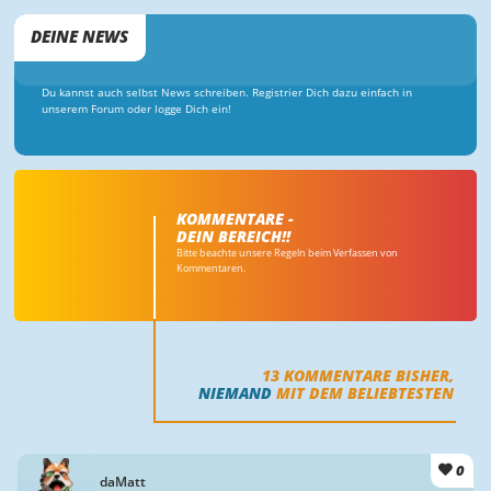
DEINE NEWS
Du kannst auch selbst News schreiben. Registrier Dich dazu einfach in
unserem Forum oder logge Dich ein!
KOMMENTARE -
DEIN BEREICH!!
Bitte beachte unsere Regeln beim Verfassen von
Kommentaren.
13
KOMMENTARE BISHER,
NIEMAND
MIT DEM BELIEBTESTEN
0
daMatt