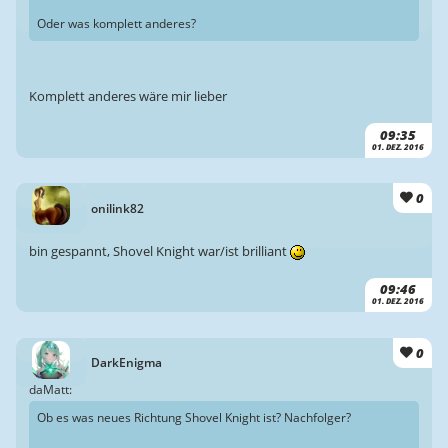
Oder was komplett anderes?
Komplett anderes wäre mir lieber
09:35
01. DEZ. 2016
0
onilink82
bin gespannt, Shovel Knight war/ist brilliant
09:46
01. DEZ. 2016
0
DarkEnigma
daMatt:
Ob es was neues Richtung Shovel Knight ist? Nachfolger?