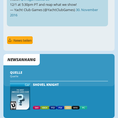
12/1 at 5:30pm PT and reap what we show!
— Yacht Club Games (@YachtClubGames)
30. November
2016
News teilen
NEWSANHANG
QUELLE
Quelle
SHOVEL KNIGHT
SWI
XBOX
PS3
PS4
3DS
WIIU
PC