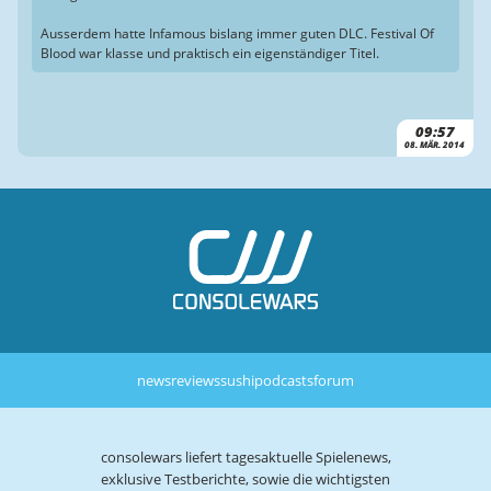
Ausserdem hatte Infamous bislang immer guten DLC. Festival Of
Blood war klasse und praktisch ein eigenständiger Titel.
09:57
08. MÄR. 2014
news
reviews
sushi
podcasts
forum
consolewars liefert tagesaktuelle Spielenews,
exklusive Testberichte, sowie die wichtigsten