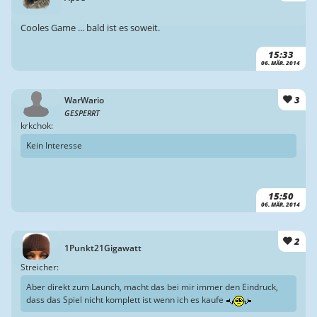
Cooles Game ... bald ist es soweit.
15:33
06. MÄR. 2014
3
WarWario
GESPERRT
krkchok:
Kein Interesse
15:50
06. MÄR. 2014
2
1Punkt21Gigawatt
Streicher:
Aber direkt zum Launch, macht das bei mir immer den Eindruck,
dass das Spiel nicht komplett ist wenn ich es kaufe