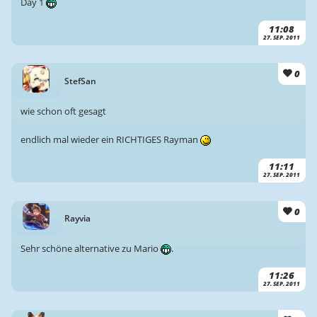
Day 1
11:08
27. SEP. 2011
0
StefSan
wie schon oft gesagt
endlich mal wieder ein RICHTIGES Rayman
11:11
27. SEP. 2011
0
Rayvia
Sehr schöne alternative zu Mario
.
11:26
27. SEP. 2011