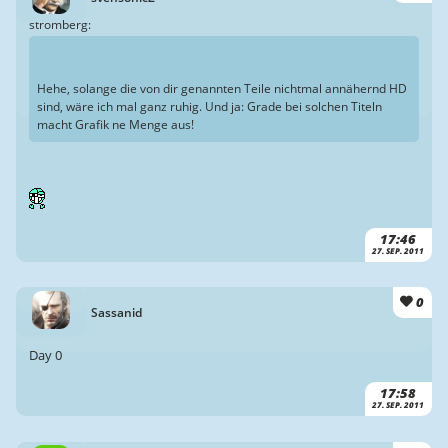
stromberg:
Hehe, solange die von dir genannten Teile nichtmal annähernd HD
sind, wäre ich mal ganz ruhig. Und ja: Grade bei solchen Titeln
macht Grafik ne Menge aus!
17:46
27. SEP. 2011
0
Sassanid
Day 0
17:58
27. SEP. 2011