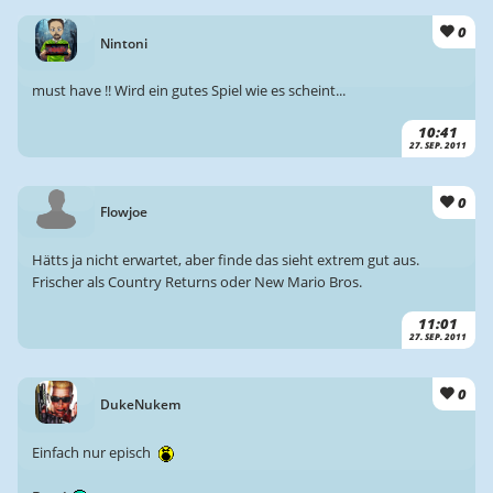
0
Nintoni
must have !! Wird ein gutes Spiel wie es scheint...
10:41
27. SEP. 2011
0
Flowjoe
Hätts ja nicht erwartet, aber finde das sieht extrem gut aus.
Frischer als Country Returns oder New Mario Bros.
11:01
27. SEP. 2011
0
DukeNukem
Einfach nur episch