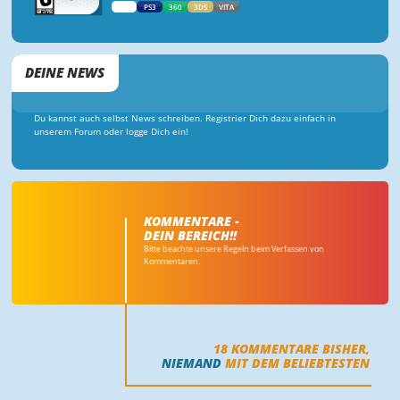
WII
PS3
360
3DS
VITA
DEINE NEWS
Du kannst auch selbst News schreiben. Registrier Dich dazu einfach in
unserem Forum oder logge Dich ein!
KOMMENTARE -
DEIN BEREICH!!
Bitte beachte unsere Regeln beim Verfassen von
Kommentaren.
18
KOMMENTARE BISHER,
NIEMAND
MIT DEM BELIEBTESTEN