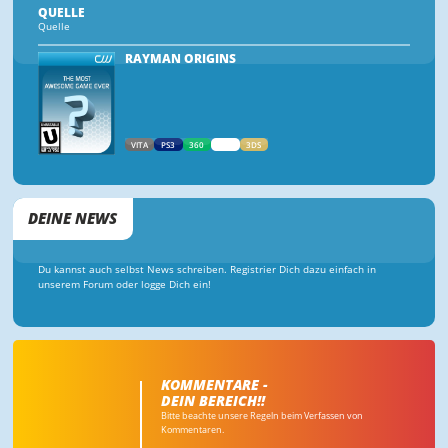
QUELLE
Quelle
RAYMAN ORIGINS
VITA
PS3
360
WII
3DS
DEINE NEWS
Du kannst auch selbst News schreiben. Registrier Dich dazu einfach in
unserem Forum oder logge Dich ein!
KOMMENTARE -
DEIN BEREICH!!
Bitte beachte unsere Regeln beim Verfassen von
Kommentaren.