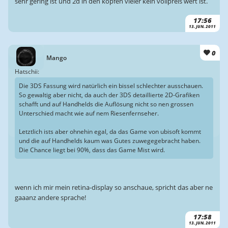
sehr gering ist und 2d in den köpfen vieler kein vollpreis wert ist.
17:56
13. JUN. 2011
0
Mango
Hatschii:
Die 3DS Fassung wird natürlich ein bissel schlechter ausschauen.
So gewaltig aber nicht, da auch der 3DS detaillierte 2D-Grafiken
schafft und auf Handhelds die Auflösung nicht so nen grossen
Unterschied macht wie auf nem Riesenfernseher.
Letztlich ists aber ohnehin egal, da das Game von ubisoft kommt
und die auf Handhelds kaum was Gutes zuwegegebracht haben.
Die Chance liegt bei 90%, dass das Game Mist wird.
wenn ich mir mein retina-display so anschaue, spricht das aber ne
gaaanz andere sprache!
17:58
13. JUN. 2011