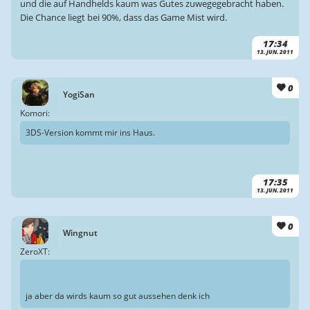
und die auf Handhelds kaum was Gutes zuwegegebracht haben.
Die Chance liegt bei 90%, dass das Game Mist wird.
17:34
13. JUN. 2011
0
YogiSan
Komori:
3DS-Version kommt mir ins Haus.
17:35
13. JUN. 2011
0
Wingnut
ZeroXT:
ja aber da wirds kaum so gut aussehen denk ich