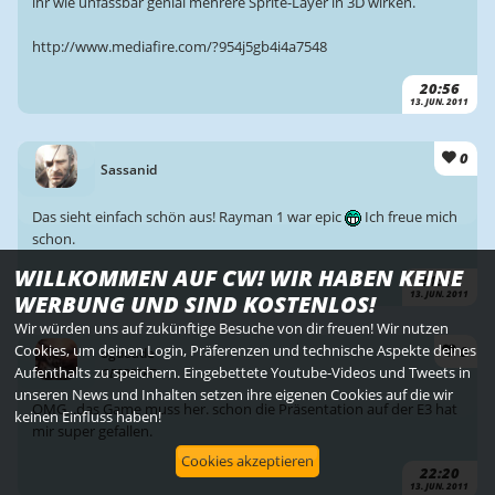
ihr wie unfassbar genial mehrere Sprite-Layer in 3D wirken.
http://www.mediafire.com/?954j5gb4i4a7548
20:56
13. JUN. 2011
0
Sassanid
Das sieht einfach schön aus! Rayman 1 war epic
Ich freue mich
schon.
WILLKOMMEN AUF CW! WIR HABEN KEINE
21:24
WERBUNG UND SIND KOSTENLOS!
13. JUN. 2011
Wir würden uns auf zukünftige Besuche von dir freuen! Wir nutzen
Cookies, um deinen Login, Präferenzen und technische Aspekte deines
0
ogdoade
Aufenthalts zu speichern. Eingebettete Youtube-Videos und Tweets in
GESPERRT
unseren News und Inhalten setzen ihre eigenen Cookies auf die wir
OMG...das Game muss her. schon die Präsentation auf der E3 hat
keinen Einfluss haben!
mir super gefallen.
Cookies akzeptieren
22:20
13. JUN. 2011