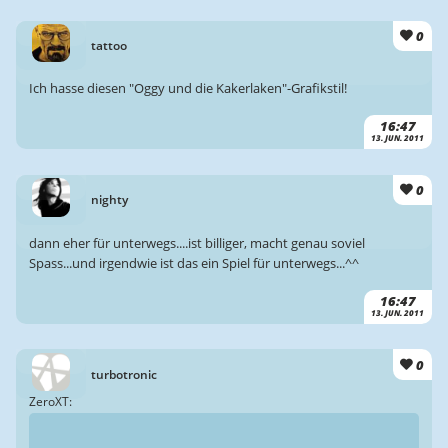
0
tattoo
Ich hasse diesen "Oggy und die Kakerlaken"-Grafikstil!
16:47
13. JUN. 2011
0
nighty
dann eher für unterwegs....ist billiger, macht genau soviel
Spass...und irgendwie ist das ein Spiel für unterwegs...^^
16:47
13. JUN. 2011
0
turbotronic
ZeroXT: