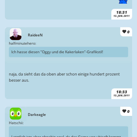
18:31
13. JUN. 2011
0
RaideeN
halfminutehero:
Ich hasse diesen "Oggy und die Kakerlaken"-Grafikstil!
naja, da sieht das da oben aber schon einige hundert prozent
besser aus.
18:33
13. JUN. 2011
0
Darkeagle
Hatschii:
Letztlich ists aber ohnehin egal, da das Game von ubisoft kommt