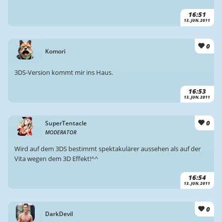
16:51
13. JUN. 2011
0
Komori
3DS-Version kommt mir ins Haus.
16:53
13. JUN. 2011
0
SuperTentacle
MODERATOR
Wird auf dem 3DS bestimmt spektakulärer aussehen als auf der
Vita wegen dem 3D Effekt!^^
16:54
13. JUN. 2011
0
DarkDevil