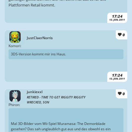
Plattformen Retail kommt.
17:24
13. JUN. 2011
0
JustClaerNorris
Komori:
3DS-Version kommt mir ins Haus.
17:24
13. JUN. 2011
junkiexxl
0
RETIRED - TIME TO GET RIGGITY RIGGITY
WRECKED, SON
Phiron:
Mal 3D-Bilder vom Wii-Spiel Muramasa: The Demonblade
gesehen? Das sah unglaublich gut aus und das obwohl es ein