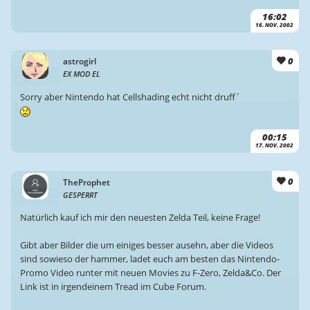
16:02
16. NOV. 2002
0
astrogirl
EX MOD EL
Sorry aber Nintendo hat Cellshading echt nicht druff´
00:15
17. NOV. 2002
0
TheProphet
GESPERRT
Natürlich kauf ich mir den neuesten Zelda Teil, keine Frage!
Gibt aber Bilder die um einiges besser ausehn, aber die Videos
sind sowieso der hammer, ladet euch am besten das Nintendo-
Promo Video runter mit neuen Movies zu F-Zero, Zelda&Co. Der
Link ist in irgendeinem Tread im Cube Forum.