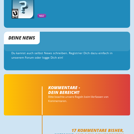
NGC
DEINE NEWS
Du kannst auch selbst News schreiben. Registrier Dich dazu einfach in
unserem Forum oder logge Dich ein!
KOMMENTARE -
DEIN BEREICH!!
Bitte beachte unsere Regeln beim Verfassen von
Kommentaren.
17
KOMMENTARE BISHER,