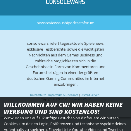
news
reviews
sushi
podcasts
forum
consolewars liefert tagesaktuelle Spielenews,
exklusive Testberichte, sowie die wichtigsten
Nachrichten aus dem Games Business und
zahlreiche Möglichkeiten sich in die
Geschehnisse in Form von Kommentaren und
Forumsbeiträgen in einer der größten
deutschen Gaming Communities im Internet
einzubringen.
Datenschutz
|
Impressum & Disclaimer
|
Discord Server
|
copyright © 1999-2026
consolewars V2.82
WILLKOMMEN AUF CW! WIR HABEN KEINE
WERBUNG UND SIND KOSTENLOS!
Wir würden uns auf zukünftige Besuche von dir freuen! Wir nutzen
Cookies, um deinen Login, Präferenzen und technische Aspekte deines
Aufenthalts zu speichern. Eingebettete Youtube-Videos und Tweets in