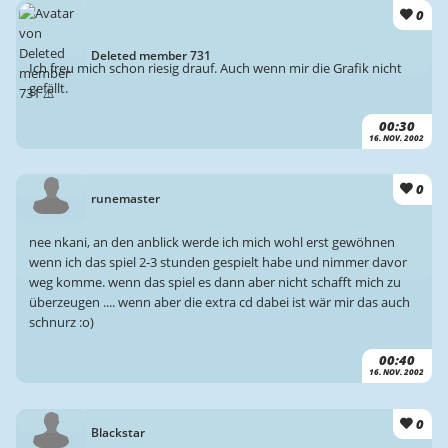
0
Deleted member 731
Ich freu mich schon riesig drauf. Auch wenn mir die Grafik nicht
gefällt.
00:30
16. NOV. 2002
0
runemaster
nee nkani, an den anblick werde ich mich wohl erst gewöhnen
wenn ich das spiel 2-3 stunden gespielt habe und nimmer davor
weg komme. wenn das spiel es dann aber nicht schafft mich zu
überzeugen .... wenn aber die extra cd dabei ist wär mir das auch
schnurz :o)
00:40
16. NOV. 2002
0
Blackstar