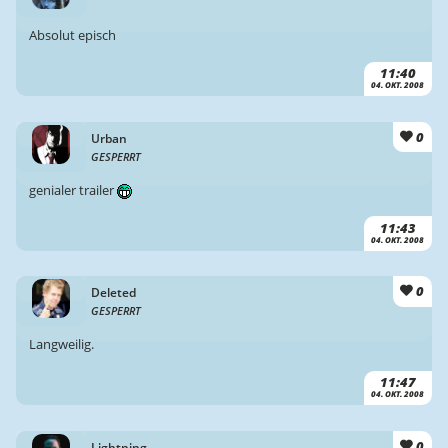
Absolut episch
11:40
04. OKT. 2008
0
Urban
GESPERRT
genialer trailer
11:43
04. OKT. 2008
0
Deleted
GESPERRT
Langweilig.
11:47
04. OKT. 2008
0
Lightning