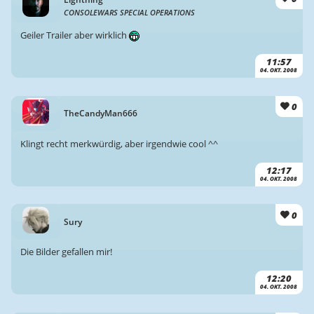
CONSOLEWARS SPECIAL OPERATIONS
Geiler Trailer aber wirklich
11:57
04. OKT. 2008
0
TheCandyMan666
Klingt recht merkwürdig, aber irgendwie cool ^^
12:17
04. OKT. 2008
0
Sury
Die Bilder gefallen mir!
12:20
04. OKT. 2008