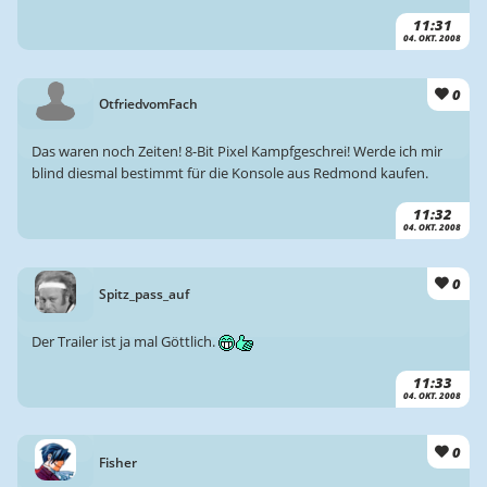
11:31
04. OKT. 2008
0
OtfriedvomFach
Das waren noch Zeiten! 8-Bit Pixel Kampfgeschrei! Werde ich mir
blind diesmal bestimmt für die Konsole aus Redmond kaufen.
11:32
04. OKT. 2008
0
Spitz_pass_auf
Der Trailer ist ja mal Göttlich.
11:33
04. OKT. 2008
0
Fisher