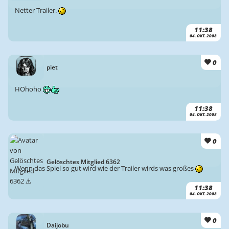
Netter Trailer.
11:38
04. OKT. 2008
0
piet
HOhoho
11:38
04. OKT. 2008
0
Gelöschtes Mitglied 6362
Wenn das Spiel so gut wird wie der Trailer wirds was großes
11:38
04. OKT. 2008
0
Daijobu