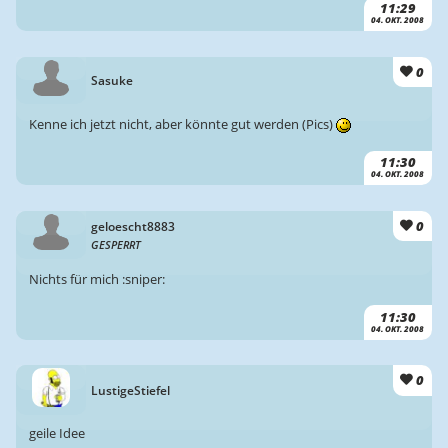
11:29
04. OKT. 2008
0
Sasuke
Kenne ich jetzt nicht, aber könnte gut werden (Pics)
11:30
04. OKT. 2008
0
geloescht8883
GESPERRT
Nichts für mich :sniper:
11:30
04. OKT. 2008
0
LustigeStiefel
geile Idee