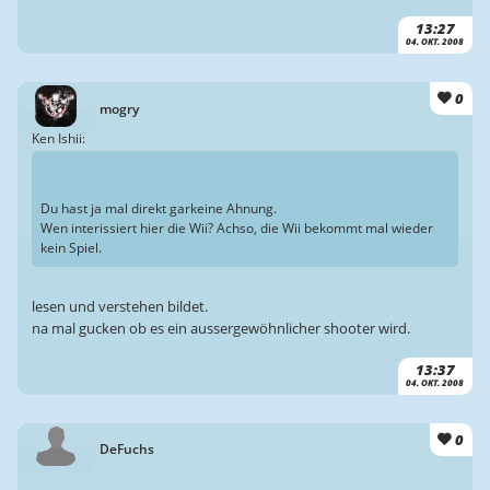
13:27
04. OKT. 2008
0
mogry
Ken Ishii:
Du hast ja mal direkt garkeine Ahnung.
Wen interissiert hier die Wii? Achso, die Wii bekommt mal wieder
kein Spiel.
lesen und verstehen bildet.
na mal gucken ob es ein aussergewöhnlicher shooter wird.
13:37
04. OKT. 2008
0
DeFuchs