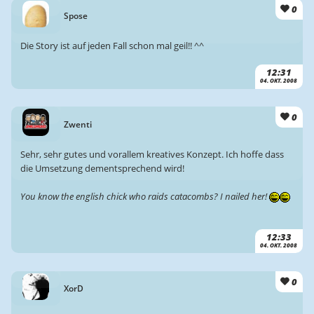
0
Spose
Die Story ist auf jeden Fall schon mal geil!! ^^
12:31
04. OKT. 2008
0
Zwenti
Sehr, sehr gutes und vorallem kreatives Konzept. Ich hoffe dass
die Umsetzung dementsprechend wird!
You know the english chick who raids catacombs? I nailed her!
12:33
04. OKT. 2008
0
XorD