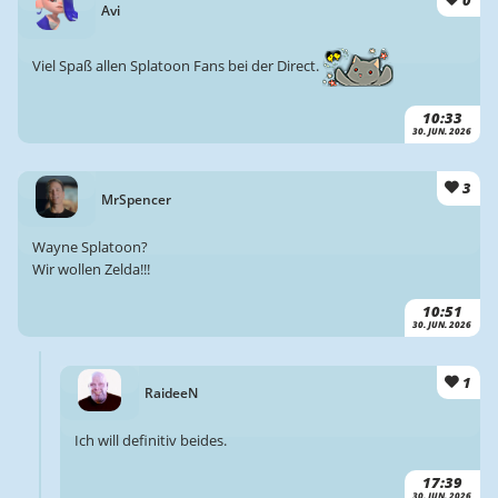
0
Avi
Viel Spaß allen Splatoon Fans bei der Direct.
10:33
30. JUN. 2026
3
MrSpencer
Wayne Splatoon?
Wir wollen Zelda!!!
10:51
30. JUN. 2026
1
RaideeN
Ich will definitiv beides.
17:39
30. JUN. 2026