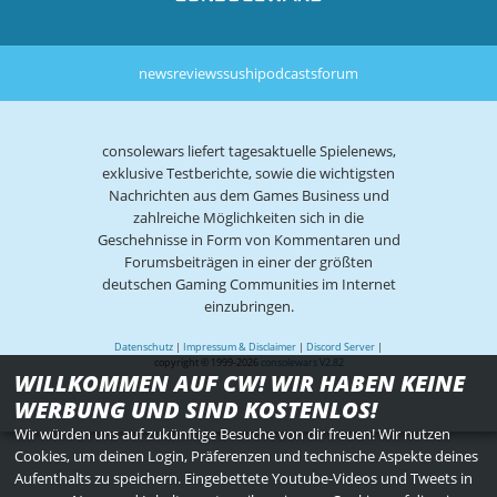
news
reviews
sushi
podcasts
forum
consolewars liefert tagesaktuelle Spielenews,
exklusive Testberichte, sowie die wichtigsten
Nachrichten aus dem Games Business und
zahlreiche Möglichkeiten sich in die
Geschehnisse in Form von Kommentaren und
Forumsbeiträgen in einer der größten
deutschen Gaming Communities im Internet
einzubringen.
Datenschutz
|
Impressum & Disclaimer
|
Discord Server
|
copyright © 1999-2026
consolewars V2.82
WILLKOMMEN AUF CW! WIR HABEN KEINE
WERBUNG UND SIND KOSTENLOS!
Wir würden uns auf zukünftige Besuche von dir freuen! Wir nutzen
Cookies, um deinen Login, Präferenzen und technische Aspekte deines
Aufenthalts zu speichern. Eingebettete Youtube-Videos und Tweets in