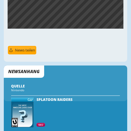
News teilen
NEWSANHANG
QUELLE
Nintendo
SPLATOON RAIDERS
SW2