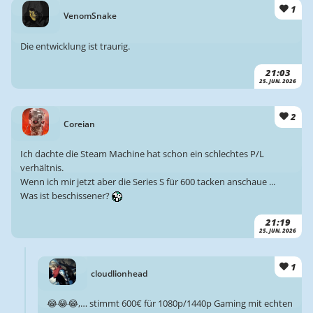
1
VenomSnake
Die entwicklung ist traurig.
21:03
25. JUN. 2026
2
Coreian
Ich dachte die Steam Machine hat schon ein schlechtes P/L
verhältnis.
Wenn ich mir jetzt aber die Series S für 600 tacken anschaue ...
Was ist beschissener?
21:19
25. JUN. 2026
1
cloudlionhead
😂😂😂,… stimmt 600€ für 1080p/1440p Gaming mit echten