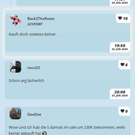
26. JUN. 2026
10
Back2TheRoots
GESPERRT
Kauft doch sowieso keiner.
19:58
25. JUN. 2026
6
muri23
Schon arg lächerlich
20:00
25. JUN. 2026
0
DeeDee
Wow und ich hab die S damals im sale um 230€ bekommen, weils
keiner gekauft hat