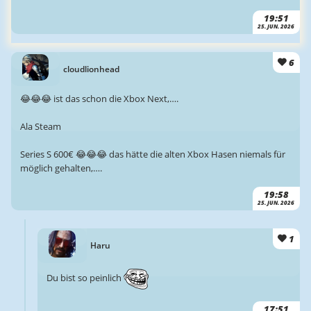
19:51
25. JUN. 2026
6
cloudlionhead
😂😂😂 ist das schon die Xbox Next,….
Ala Steam
Series S 600€ 😂😂😂 das hätte die alten Xbox Hasen niemals für
möglich gehalten,….
19:58
25. JUN. 2026
1
Haru
Du bist so peinlich
17:51