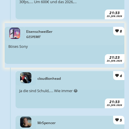
30fps,…. Um 600€ und das 2026,…
21:33
25. JUN. 2026
8
Eisenschweißer
GESPERRT
Böses Sony
21:23
25. JUN. 2026
4
cloudlionhead
Ja die sind Schuld,…. Wie immer 😂
21:33
25. JUN. 2026
5
MrSpencer