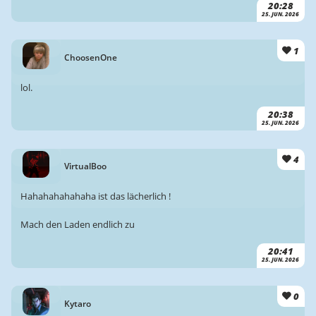
20:28
25. JUN. 2026
1
ChoosenOne
lol.
20:38
25. JUN. 2026
4
VirtualBoo
Hahahahahahaha ist das lächerlich !
Mach den Laden endlich zu
20:41
25. JUN. 2026
0
Kytaro