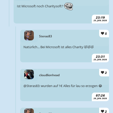
Ist Microsoft noch Charitysoft?
23:19
25. JUN. 2026
5
Steras83
Natürlich... Bei Microsoft ist alles Charity 🤣🤣🤣
23:31
25. JUN. 2026
2
cloudlionhead
@Steras83: wurden auf 1€ Alles für lau so erzogen 😂
07:26
26. JUN. 2026
2