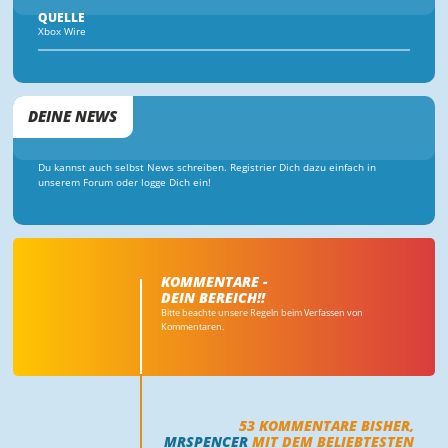
QUELLE
Xbox Wire
DEINE NEWS
Du kannst auch selbst News schreiben. Registrier Dich dazu einfach in
unserem Forum oder logge Dich ein!
KOMMENTARE -
DEIN BEREICH!!
Bitte beachte unsere Regeln beim Verfassen von
Kommentaren.
53
KOMMENTARE BISHER,
MRSPENCER
MIT DEM BELIEBTESTEN