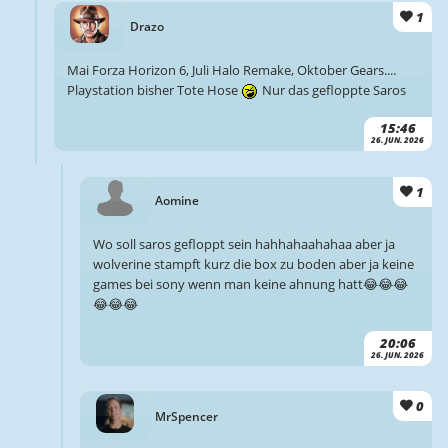
1
Drazo
Mai Forza Horizon 6, Juli Halo Remake, Oktober Gears....
Playstation bisher Tote Hose
Nur das gefloppte Saros
15:46
26. JUN. 2026
1
Aomine
Wo soll saros gefloppt sein hahhahaahahaa aber ja
wolverine stampft kurz die box zu boden aber ja keine
games bei sony wenn man keine ahnung hatt😂😂😂
😂😂😂
20:06
26. JUN. 2026
0
MrSpencer