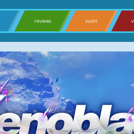
s
reviews
sushi
v