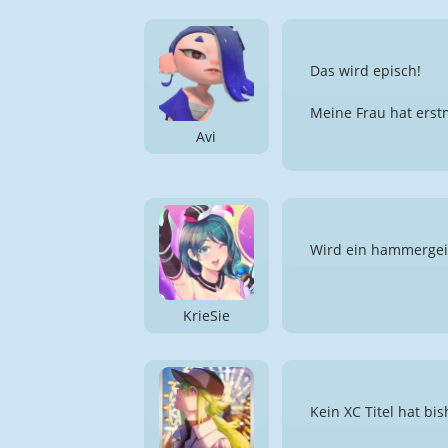
Das wird episch!
Meine Frau hat erst
Avi
Wird ein hammergeile
KrieSie
Kein XC Titel hat b