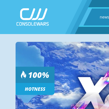
new
100
%
HOTNESS