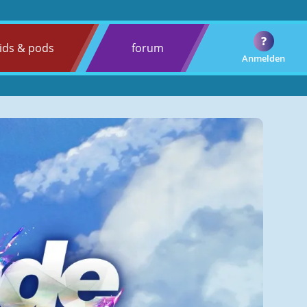
?
ids & pods
forum
Anmelden