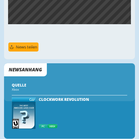
News teilen
NEWSANHANG
QUELLE
Xbox
CLOCKWORK REVOLUTION
PC
XBSX