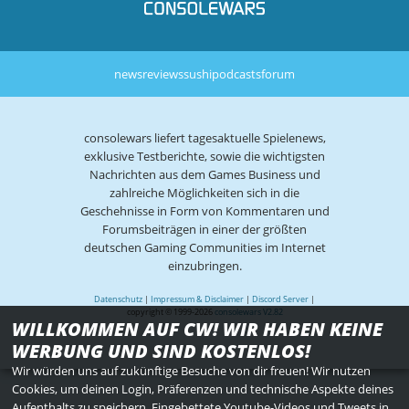
news
reviews
sushi
podcasts
forum
consolewars liefert tagesaktuelle Spielenews,
exklusive Testberichte, sowie die wichtigsten
Nachrichten aus dem Games Business und
zahlreiche Möglichkeiten sich in die
Geschehnisse in Form von Kommentaren und
Forumsbeiträgen in einer der größten
deutschen Gaming Communities im Internet
einzubringen.
Datenschutz
|
Impressum & Disclaimer
|
Discord Server
|
copyright © 1999-2026
consolewars V2.82
WILLKOMMEN AUF CW! WIR HABEN KEINE
WERBUNG UND SIND KOSTENLOS!
Wir würden uns auf zukünftige Besuche von dir freuen! Wir nutzen
Cookies, um deinen Login, Präferenzen und technische Aspekte deines
Aufenthalts zu speichern. Eingebettete Youtube-Videos und Tweets in