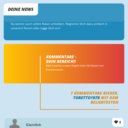
DEINE NEWS
Du kannst auch selbst News schreiben. Registrier Dich dazu einfach in
unserem Forum oder logge Dich ein!
KOMMENTARE -
DEIN BEREICH!!
Bitte beachte unsere Regeln beim Verfassen von
Kommentaren.
7
KOMMENTARE BISHER,
TORETTO1978
MIT DEM
BELIEBTESTEN
1
Giantlink