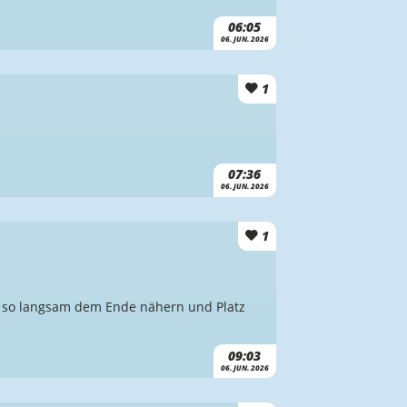
06:05
06. JUN. 2026
1
07:36
06. JUN. 2026
1
un so langsam dem Ende nähern und Platz
09:03
06. JUN. 2026