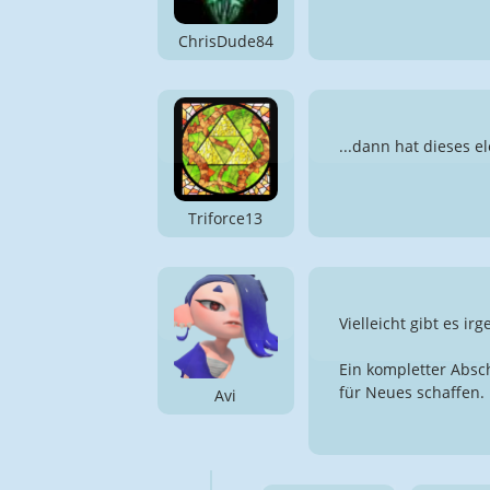
ChrisDude84
...dann hat dieses e
Triforce13
Vielleicht gibt es i
Ein kompletter Absc
für Neues schaffen. 
Avi