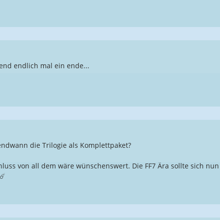
lend endlich mal ein ende...
rgendwann die Trilogie als Komplettpaket?
hluss von all dem wäre wünschenswert. Die FF7 Ära sollte sich n
☄️