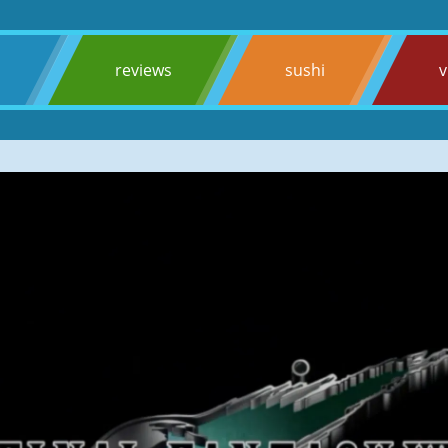
s
reviews
sushi
v