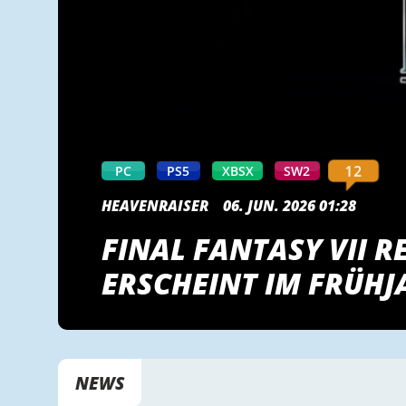
12
PC
PS5
XBSX
SW2
HEAVENRAISER
06. JUN. 2026 01:28
FINAL FANTASY VII R
ERSCHEINT IM FRÜHJ
NEWS