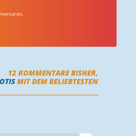
mmentaren.
12
KOMMENTARE BISHER,
OTIS
MIT DEM BELIEBTESTEN