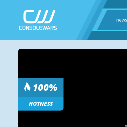
new
100
%
HOTNESS