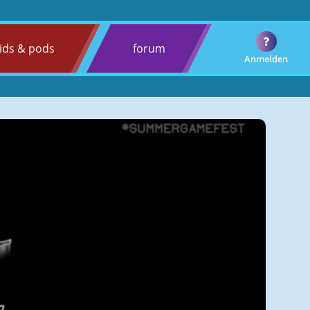
?
ids & pods
forum
Anmelden