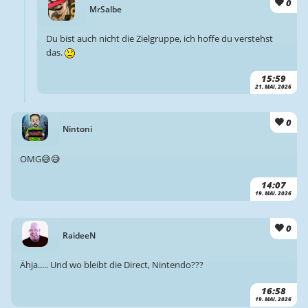
0
MrSalbe
Du bist auch nicht die Zielgruppe, ich hoffe du verstehst
das.
15:59
21. MAI. 2026
0
Nintoni
OMG😅😅
14:07
19. MAI. 2026
0
RaideeN
Ähja..... Und wo bleibt die Direct, Nintendo???
16:58
19. MAI. 2026