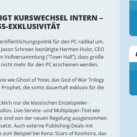
IGT KURSWECHSEL INTERN –
S5-EXKLUSIVITÄT
eröffentlichungspolitik für den PC radikal um.
Jason Schreier bestätigte Hermen Hulst, CEO
en Vollversammlung ("Town Hall"), dass große
g nicht mehr für den PC erscheinen werden.
kte wie Ghost of Yotei, das God of War Trilogy
 Prophet, die somit dauerhaft exklusiv für die
lich nur die klassischen Einzelspieler-
ios. Live-Service- und Multiplayer-Titel wie
ls sind von der neuen Regelung ausgenommen
etzt. Auch externe Publishing-Deals mit
 zum Beispiel bei Kena: Scars of Kosmora, das