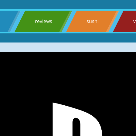
s
reviews
sushi
v