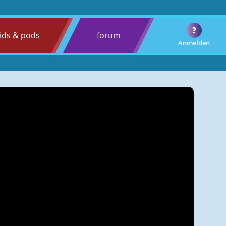
?
ids & pods
forum
Anmelden