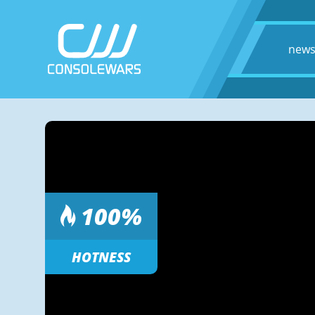
new
100
%
HOTNESS