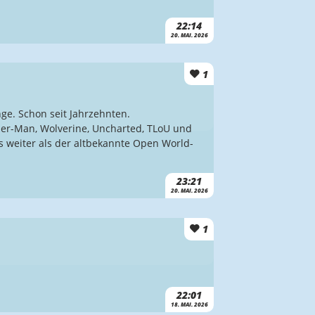
22:14
20. MAI. 2026
1
ge. Schon seit Jahrzehnten.
der-Man, Wolverine, Uncharted, TLoU und
hts weiter als der altbekannte Open World-
23:21
20. MAI. 2026
1
22:01
18. MAI. 2026