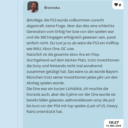
0
Brzenska
@Kollege: die PS3 wurde vollkommen zurecht
abgestraft, keine Frage. Aber das dies eine schlechte
Generation vom Erfolg her bzw von den spielen war
und die 360 hingegen erfolgreich gewesen sein, passt
einfach nicht. Du tust ja so als wäre die PS3 ein Vollflop
wie WiiU, Xbox One, GC usw.
Natürlich ist die gesamte xbox Ära ein Flop,
durchgehend auf dem letzten Platz, trotz Investitionen
die Sony und Nintendo nicht mal annähernd
zusammen getätigt hat. Das wäre so als würde Bayern
München trotz seiner Investitionen jedes jahr um den
Abstieg spielen würde.
Die One war ein kurzer Lichtblick, ich mochte die
Konsole auch, aber die 3 jahre vor der One wurde sie
bereits fallen gelassen, währenddessen sony die ps3
bis kurz vor der PS4 mit top spielen (Last of US, Heavy
Rain) unterstützt hat.
10:27
14. MAI. 2026