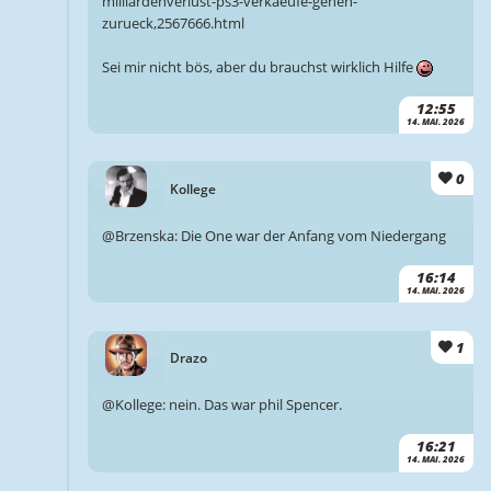
milliardenverlust-ps3-verkaeufe-gehen-
zurueck,2567666.html
Sei mir nicht bös, aber du brauchst wirklich Hilfe
12:55
14. MAI. 2026
0
Kollege
@Brzenska: Die One war der Anfang vom Niedergang
16:14
14. MAI. 2026
1
Drazo
@Kollege: nein. Das war phil Spencer.
16:21
14. MAI. 2026