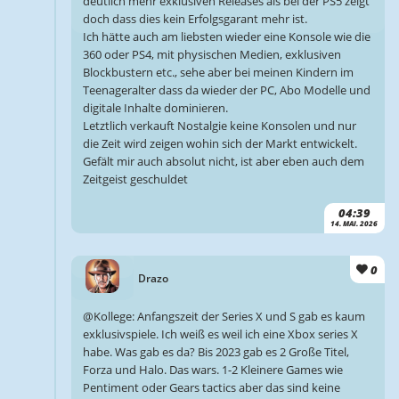
deutlich mehr exklusiven Releases als bei der PS5 zeigt
doch dass dies kein Erfolgsgarant mehr ist.
Ich hätte auch am liebsten wieder eine Konsole wie die
360 oder PS4, mit physischen Medien, exklusiven
Blockbustern etc., sehe aber bei meinen Kindern im
Teenageralter dass da wieder der PC, Abo Modelle und
digitale Inhalte dominieren.
Letztlich verkauft Nostalgie keine Konsolen und nur
die Zeit wird zeigen wohin sich der Markt entwickelt.
Gefält mir auch absolut nicht, ist aber eben auch dem
Zeitgeist geschuldet
04:39
14. MAI. 2026
0
Drazo
@Kollege: Anfangszeit der Series X und S gab es kaum
exklusivspiele. Ich weiß es weil ich eine Xbox series X
habe. Was gab es da? Bis 2023 gab es 2 Große Titel,
Forza und Halo. Das wars. 1-2 Kleinere Games wie
Pentiment oder Gears tactics aber das sind keine