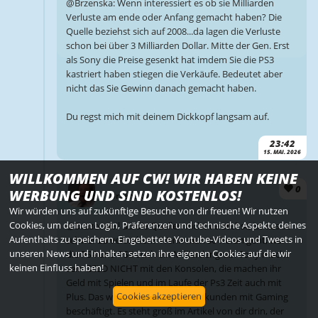
@Brzenska: Wenn interessiert es ob sie Milliarden
Verluste am ende oder Anfang gemacht haben? Die
Quelle beziehst sich auf 2008...da lagen die Verluste
schon bei über 3 Milliarden Dollar. Mitte der Gen. Erst
als Sony die Preise gesenkt hat imdem Sie die PS3
kastriert haben stiegen die Verkäufe. Bedeutet aber
nicht das Sie Gewinn danach gemacht haben.
Du regst mich mit deinem Dickkopf langsam auf.
23:42
15. MAI. 2026
WILLKOMMEN AUF CW! WIR HABEN KEINE
0
WERBUNG UND SIND KOSTENLOS!
Brzenska
Wir würden uns auf zukünftige Besuche von dir freuen! Wir nutzen
Cookies, um deinen Login, Präferenzen und technische Aspekte deines
@Drazo: weil du die Quellen nicht verstehst, ist das so
Aufenthalts zu speichern. Eingebettete Youtube-Videos und Tweets in
schwer zu verstehen? Wenn man so heran geht, war
unseren News und Inhalten setzen ihre eigenen Cookies auf die wir
die PS4 und PS5 auch ein Milliardengrab. Sony macht
keinen Einfluss haben!
sein GELD NICHT mit den Konsolen, die machen ihr
Geld mit Spielen und im Laufe der Ps3 Zeit auch mit
Cookies akzeptieren
Plus. Das weiß jeder der sihh 2 Sekunden mit Gaming
beschäftigt. Es steht groß im Artikel von dir drin, der