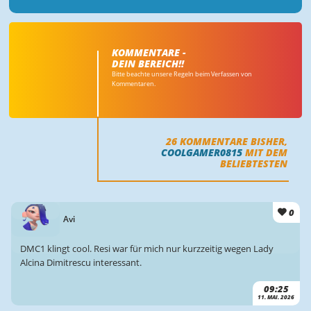
KOMMENTARE -
DEIN BEREICH!!
Bitte beachte unsere Regeln beim Verfassen von
Kommentaren.
26
KOMMENTARE BISHER,
COOLGAMER0815
MIT DEM
BELIEBTESTEN
0
Avi
DMC1 klingt cool. Resi war für mich nur kurzzeitig wegen Lady
Alcina Dimitrescu interessant.
09:25
11. MAI. 2026