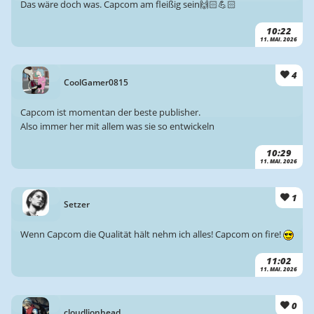
Das wäre doch was. Capcom am fleißig sein🙌🏻💪🏻
10:22
11. MAI. 2026
4
CoolGamer0815
Capcom ist momentan der beste publisher.
Also immer her mit allem was sie so entwickeln
10:29
11. MAI. 2026
1
Setzer
Wenn Capcom die Qualität hält nehm ich alles! Capcom on fire!
11:02
11. MAI. 2026
0
cloudlionhead