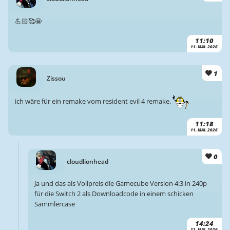
💪🏻🥰🤩
11:10
11. MAI. 2026
1
Zissou
ich wäre für ein remake vom resident evil 4 remake.
11:18
11. MAI. 2026
0
cloudlionhead
Ja und das als Vollpreis die Gamecube Version 4:3 in 240p
für die Switch 2 als Downloadcode in einem schicken
Sammlercase
14:24
11. MAI. 2026