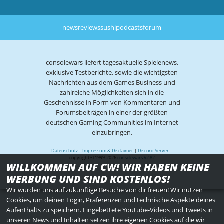
news
reviews
sushi
podcasts
forum
consolewars liefert tagesaktuelle Spielenews,
exklusive Testberichte, sowie die wichtigsten
Nachrichten aus dem Games Business und
zahlreiche Möglichkeiten sich in die
Geschehnisse in Form von Kommentaren und
Forumsbeiträgen in einer der größten
deutschen Gaming Communities im Internet
einzubringen.
Datenschutz
|
Impressum & Disclaimer
|
Discord Server
|
copyright © 1999-2026
consolewars V2.82
WILLKOMMEN AUF CW! WIR HABEN KEINE
WERBUNG UND SIND KOSTENLOS!
Wir würden uns auf zukünftige Besuche von dir freuen! Wir nutzen
Cookies, um deinen Login, Präferenzen und technische Aspekte deines
Aufenthalts zu speichern. Eingebettete Youtube-Videos und Tweets in
unseren News und Inhalten setzen ihre eigenen Cookies auf die wir