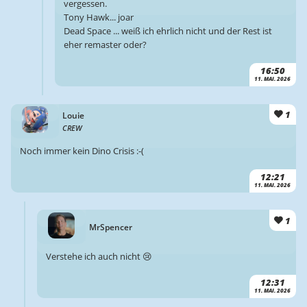
vergessen.
Tony Hawk... joar
Dead Space ... weiß ich ehrlich nicht und der Rest ist
eher remaster oder?
16:50
11. MAI. 2026
1
Louie
CREW
Noch immer kein Dino Crisis :-(
12:21
11. MAI. 2026
1
MrSpencer
Verstehe ich auch nicht 😢
12:31
11. MAI. 2026