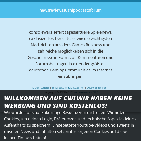
news
reviews
sushi
podcasts
forum
consolewars liefert tagesaktuelle Spielenews,
exklusive Testberichte, sowie die wichtigsten
Nachrichten aus dem Games Business und
zahlreiche Möglichkeiten sich in die
Geschehnisse in Form von Kommentaren und
Forumsbeiträgen in einer der größten
deutschen Gaming Communities im Internet
einzubringen.
Datenschutz
|
Impressum & Disclaimer
|
Discord Server
|
copyright © 1999-2026
consolewars V2.82
WILLKOMMEN AUF CW! WIR HABEN KEINE
WERBUNG UND SIND KOSTENLOS!
Wir würden uns auf zukünftige Besuche von dir freuen! Wir nutzen
Cookies, um deinen Login, Präferenzen und technische Aspekte deines
Aufenthalts zu speichern. Eingebettete Youtube-Videos und Tweets in
unseren News und Inhalten setzen ihre eigenen Cookies auf die wir
keinen Einfluss haben!