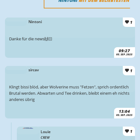
NINTONI
MIT DEM BELIEBTESTEN
1
Nintoni
Danke für die news🙌🏻
09:27
05. SEP. 2025
1
sircav
Klingt bissi blöd, aber Wolverine muss "Fetzen", sprich ordentlich
Brutal werden. Abwarten und Tee drinken, bleibt einem eh nichts
anderes übrig
13:04
05. SEP. 2025
1
Louie
CREW