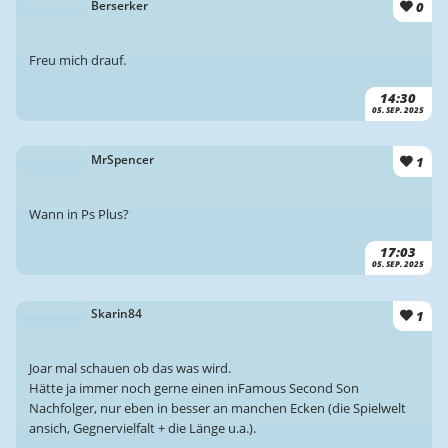
0
Berserker
Freu mich drauf.
14:30
05. SEP. 2025
1
MrSpencer
Wann in Ps Plus?
17:03
05. SEP. 2025
1
Skarin84
Joar mal schauen ob das was wird.
Hätte ja immer noch gerne einen inFamous Second Son
Nachfolger, nur eben in besser an manchen Ecken (die Spielwelt
ansich, Gegnervielfalt + die Länge u.a.).