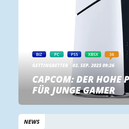
36
BIZ
PC
PS5
XBSX
GETTINGBETTER
03. SEP. 2025 09:26
CAPCOM: DER HOHE P
FÜR JUNGE GAMER
NEWS