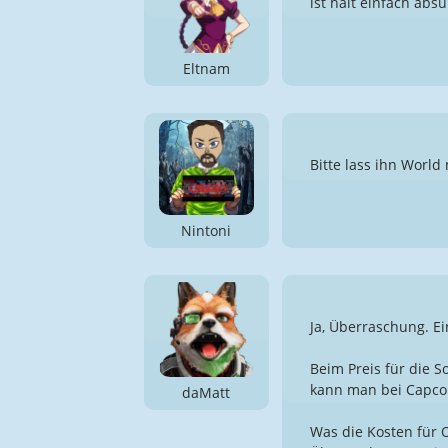
ist halt einfach abs
Eltnam
Bitte lass ihn World
Nintoni
Ja, Überraschung. Ei
Beim Preis für die S
kann man bei Capcom
daMatt
Was die Kosten für O