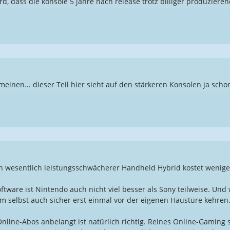
urd, dass die konsole 5 jahre nach release trotz billiger produzier
 meinen... dieser Teil hier sieht auf den stärkeren Konsolen ja scho
n wesentlich leistungsschwächerer Handheld Hybrid kostet weniger
oftware ist Nintendo auch nicht viel besser als Sony teilweise. U
 selbst auch sicher erst einmal vor der eigenen Haustüre kehren
nline-Abos anbelangt ist natürlich richtig. Reines Online-Gaming sol