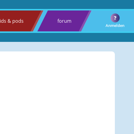
?
ids & pods
forum
Anmelden