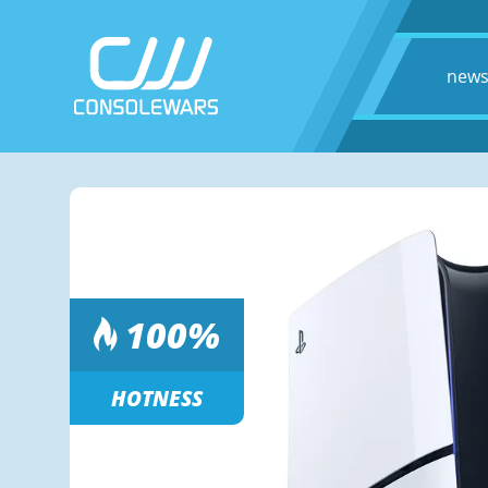
new
100
%
HOTNESS