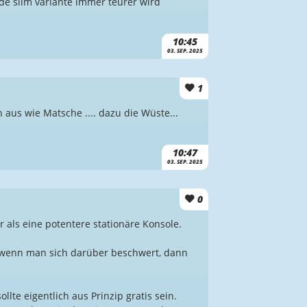
ende slim variante immer teurer wird
10:45
03. SEP. 2025
1
n aus wie Matsche .... dazu die Wüste...
10:47
03. SEP. 2025
0
 als eine potentere stationäre Konsole.
nd wenn man sich darüber beschwert, dann
.
lte eigentlich aus Prinzip gratis sein.