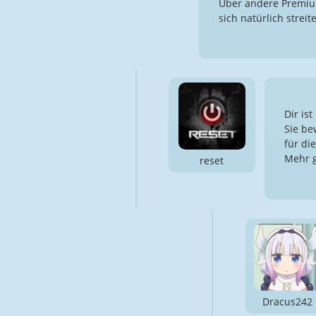
Über andere Premium
sich natürlich strei
Dir is
Sie be
für di
Mehr g
reset
Dracus242