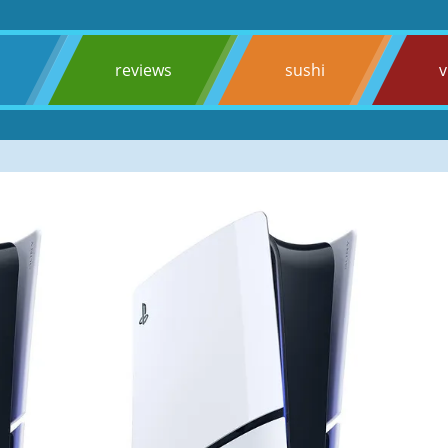
s
reviews
sushi
v