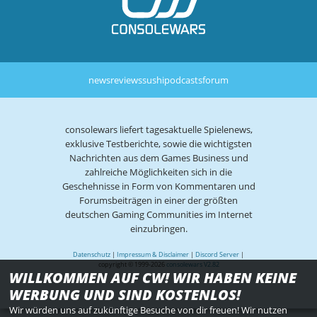
news
reviews
sushi
podcasts
forum
consolewars liefert tagesaktuelle Spielenews,
exklusive Testberichte, sowie die wichtigsten
Nachrichten aus dem Games Business und
zahlreiche Möglichkeiten sich in die
Geschehnisse in Form von Kommentaren und
Forumsbeiträgen in einer der größten
deutschen Gaming Communities im Internet
einzubringen.
Datenschutz
|
Impressum & Disclaimer
|
Discord Server
|
copyright © 1999-2026
consolewars V2.82
WILLKOMMEN AUF CW! WIR HABEN KEINE
WERBUNG UND SIND KOSTENLOS!
Wir würden uns auf zukünftige Besuche von dir freuen! Wir nutzen