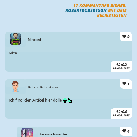
11
KOMMENTARE BISHER,
ROBERTROBERTSON
MIT DEM
BELIEBTESTEN
0
Nintoni
Nice
12:02
15. AUG. 2025
1
RobertRobertson
Ich find' den Artikel hier dolle
12:04
15. AUG. 2025
0
Eisenschweißer