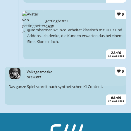
0
gettingbetter
CREW
@Bomberman82: InZoi arbeitet klassisch mit DLCs und
Addons. Ich denke, die Kunden erwarten das bei einem
Sims-Klon einfach.
22:10
15. AUG. 2025
0
Volksgasmaske
GESPERRT
Das ganze Spiel schreit nach synthetischen KI Content.
08:49
17. AUG. 2025