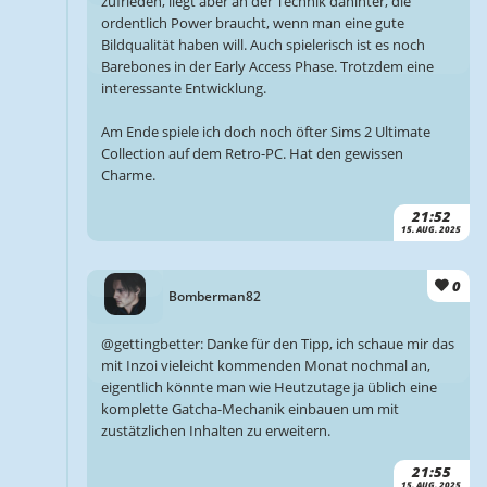
zufrieden, liegt aber an der Technik dahinter, die
ordentlich Power braucht, wenn man eine gute
Bildqualität haben will. Auch spielerisch ist es noch
Barebones in der Early Access Phase. Trotzdem eine
interessante Entwicklung.
Am Ende spiele ich doch noch öfter Sims 2 Ultimate
Collection auf dem Retro-PC. Hat den gewissen
Charme.
21:52
15. AUG. 2025
0
Bomberman82
@gettingbetter: Danke für den Tipp, ich schaue mir das
mit Inzoi vieleicht kommenden Monat nochmal an,
eigentlich könnte man wie Heutzutage ja üblich eine
komplette Gatcha-Mechanik einbauen um mit
zustätzlichen Inhalten zu erweitern.
21:55
15. AUG. 2025