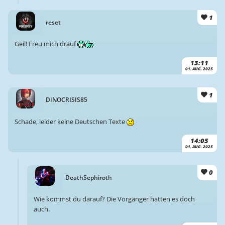
1
reset
Geil! Freu mich drauf
13:11
01. AUG. 2025
1
DINOCRISIS85
Schade, leider keine Deutschen Texte
14:05
01. AUG. 2025
0
DeathSephiroth
Wie kommst du darauf? Die Vorgänger hatten es doch
auch.