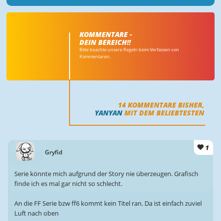
KOMMENTARE -
DEIN BEREICH!!
Bitte beachte unsere Regeln beim Verfassen von
Kommentaren.
14
KOMMENTARE BISHER,
YANYAN
MIT DEM BELIEBTESTEN
1
Gryfid
Serie könnte mich aufgrund der Story nie überzeugen. Grafisch
finde ich es mal gar nicht so schlecht.
An die FF Serie bzw ff6 kommt kein Titel ran. Da ist einfach zuviel
Luft nach oben