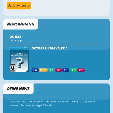
News teilen
NEWSANHANG
QUELLE
Homepage
OCTOPATH TRAVELER 0
PS4
MULTI
PC
SWI
PS5
XBSX
SW2
DEINE NEWS
Du kannst auch selbst News schreiben. Registrier Dich dazu einfach in
unserem Forum oder logge Dich ein!