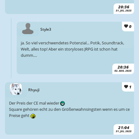
20:36
31. JUL. 2025
0
Style3
ja. So viel verschwendetes Potenzial... Potik, Soundtrack,
Welt, alles top! Aber ein storyloses JRPG ist schon hat
dumm....
20:36
02. AUG. 2025
1
Rhyuji
Der Preis der CE mal wieder
Square gehören echt zu den Größenwahnsingsten wenn es um ce
Preise geht
21:04
31. JUL. 2025