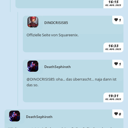
16:15
02. AUG. 2025
1
DINOCRISIS85
Offizielle Seite von Squareenix.
16:33
02. AUG. 2025
1
DeathSephiroth
@DINOCRISIS85: oha... das überrascht... naja dann ist
das so.
19:31
02. AUG. 2025
0
DeathSephiroth