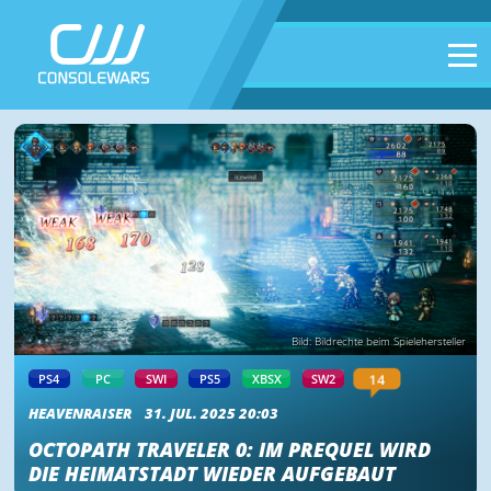
Bild: Bildrechte beim Spielehersteller
14
PS4
PC
SWI
PS5
XBSX
SW2
HEAVENRAISER
31. JUL. 2025 20:03
OCTOPATH TRAVELER 0: IM PREQUEL WIRD
DIE HEIMATSTADT WIEDER AUFGEBAUT