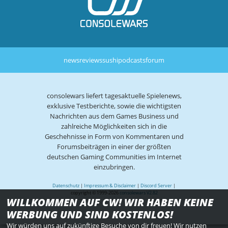
news
reviews
sushi
podcasts
forum
consolewars liefert tagesaktuelle Spielenews,
exklusive Testberichte, sowie die wichtigsten
Nachrichten aus dem Games Business und
zahlreiche Möglichkeiten sich in die
Geschehnisse in Form von Kommentaren und
Forumsbeiträgen in einer der größten
deutschen Gaming Communities im Internet
einzubringen.
Datenschutz
|
Impressum & Disclaimer
|
Discord Server
|
copyright © 1999-2026
consolewars V2.82
WILLKOMMEN AUF CW! WIR HABEN KEINE
WERBUNG UND SIND KOSTENLOS!
Wir würden uns auf zukünftige Besuche von dir freuen! Wir nutzen