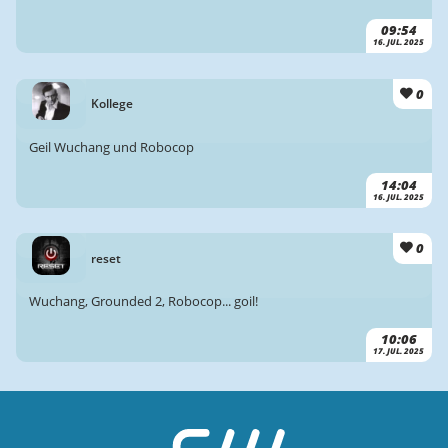
09:54
16. JUL. 2025
0
Kollege
Geil Wuchang und Robocop
14:04
16. JUL. 2025
0
reset
Wuchang, Grounded 2, Robocop... goil!
10:06
17. JUL. 2025