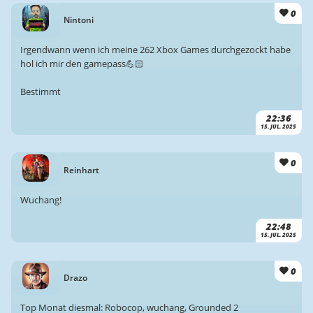
0
Nintoni
Irgendwann wenn ich meine 262 Xbox Games durchgezockt habe
hol ich mir den gamepass💪🏻
Bestimmt
22:36
15. JUL. 2025
0
Reinhart
Wuchang!
22:48
15. JUL. 2025
0
Drazo
Top Monat diesmal: Robocop, wuchang, Grounded 2