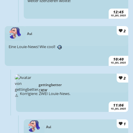
weiter lizenzieren wollte!
12:45
15. JUL. 2025
2
Avi
Eine Louie-News! Wie cool!
10:40
15. JUL. 2025
2
gettingbetter
CREW
Korrigiere: ZWEI Louie-News.
11:06
15. JUL. 2025
1
Avi