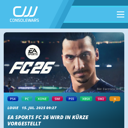
Bild: Electronic Arts
9
PS4
PC
XONE
SWI
PS5
XBSX
SW2
LOUIE
15. JUL. 2025 09:27
EA SPORTS FC 26 WIRD IN KÜRZE
VORGESTELLT