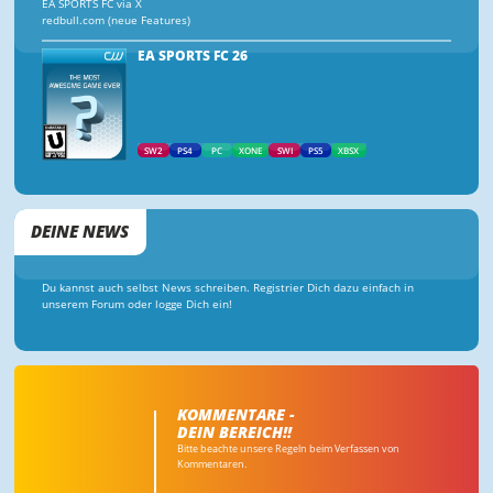
EA SPORTS FC via X
redbull.com (neue Features)
EA SPORTS FC 26
SW2
PS4
PC
XONE
SWI
PS5
XBSX
DEINE NEWS
Du kannst auch selbst News schreiben. Registrier Dich dazu einfach in
unserem Forum oder logge Dich ein!
KOMMENTARE -
DEIN BEREICH!!
Bitte beachte unsere Regeln beim Verfassen von
Kommentaren.