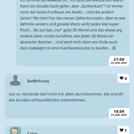
Ich stimme da teilweise zu… Ich fand die klassischen Mario
Karts bis Double Dash geiler, aber „Gurkenkart“? Ist immer
noch der beste FunRacer am Markt… Und die andern
Serien? Bin kein Fan des neuen Zelda-Konzepts, aber es war
definitiv anders und gerade Mario wirkt jedes Mal super
frisch… Bis auf das „nur“ gute 3D World und das etwas arg
andere (aber coole) Sunshine, war jedes 3D Mario ein
absoluter Brecher… Und wird mich dann am Ende auch
dazu bewegen so eine Hardwarekrücke zu kaufen… 😜
21:56
23. JUN. 2025
4
BadMrFrosty
Gut so. Nintendo darf nicht mit allem durchkommen. Die sind eh
das Kunden unfreundlichste Unternehmen.
18:56
23. JUN. 2025
1
Calvin