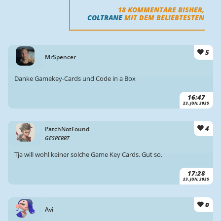
18
KOMMENTARE BISHER,
COLTRANE
MIT DEM BELIEBTESTEN
5
MrSpencer
Danke Gamekey-Cards und Code in a Box
16:47
23. JUN. 2025
4
PatchNotFound
GESPERRT
Tja will wohl keiner solche Game Key Cards. Gut so.
17:28
23. JUN. 2025
0
Avi