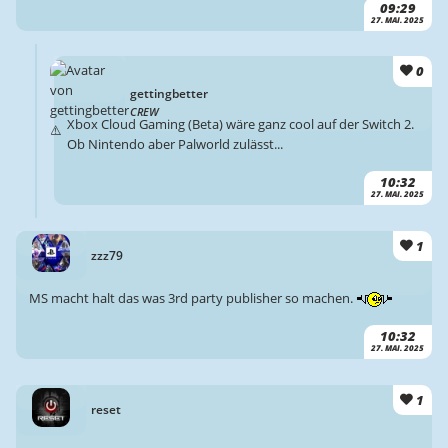
09:29
27. MAI. 2025
0
gettingbetter
CREW
Xbox Cloud Gaming (Beta) wäre ganz cool auf der Switch 2.
Ob Nintendo aber Palworld zulässt...
10:32
27. MAI. 2025
1
zzz79
MS macht halt das was 3rd party publisher so machen.
10:32
27. MAI. 2025
1
reset