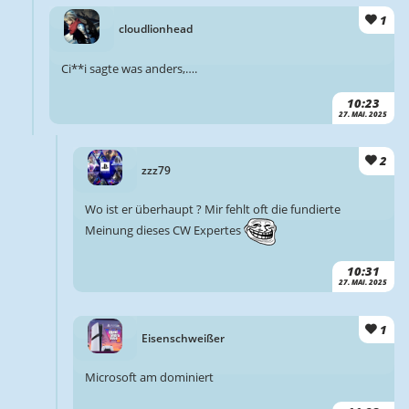
1
cloudlionhead
Ci**i sagte was anders,….
10:23
27. MAI. 2025
2
zzz79
Wo ist er überhaupt ? Mir fehlt oft die fundierte
Meinung dieses CW Expertes
10:31
27. MAI. 2025
1
Eisenschweißer
Microsoft am dominiert