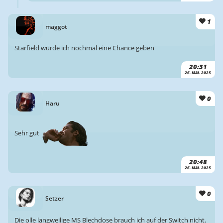
1
maggot
Starfield würde ich nochmal eine Chance geben
20:31
26. MAI. 2025
0
Haru
Sehr gut
20:48
26. MAI. 2025
0
Setzer
Die olle langweilige MS Blechdose brauch ich auf der Switch nicht.