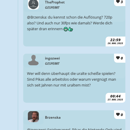
3
TheProphet
GESPERRT
@Brzenska: du kennst schon die Auflösung? 720p
also? Und auch nur 30fps wie damals? Werde dich
später dran erinnern
22:59
26. MAI. 2025
0
ingozwei
GESPERRT
Wer will denn überhaupt die uralte scheiße spielen?
Sind Pikas alle arbeitslos oder warum vergnügt man
sich seit Jahren nur mit uraltem mist?
00:44
27. MAI. 2025
0
Brzenska
@ingozwei: Spielemangel. Pikas die Nintendo Only sind