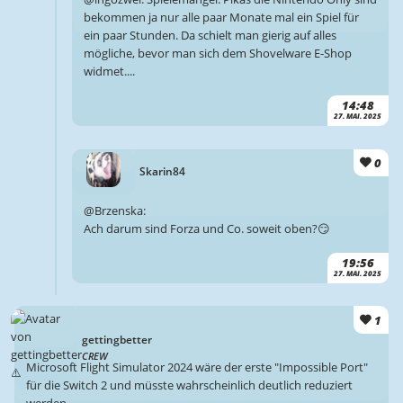
bekommen ja nur alle paar Monate mal ein Spiel für
ein paar Stunden. Da schielt man gierig auf alles
mögliche, bevor man sich dem Shovelware E-Shop
widmet....
14:48
27. MAI. 2025
0
Skarin84
@Brzenska:
Ach darum sind Forza und Co. soweit oben?😏
19:56
27. MAI. 2025
1
gettingbetter
CREW
Microsoft Flight Simulator 2024 wäre der erste "Impossible Port"
für die Switch 2 und müsste wahrscheinlich deutlich reduziert