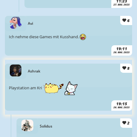
11:23
27. MAI. 2025
6
Avi
Ich nehme diese Games mit Kusshand.
19:11
26. MAI. 2025
8
Ashrak
Playstation am Kri
19:15
26. MAI. 2025
2
Solidus