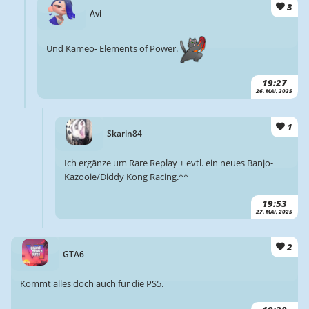
3
Avi
Und Kameo- Elements of Power.
19:27
26. MAI. 2025
1
Skarin84
Ich ergänze um Rare Replay + evtl. ein neues Banjo-
Kazooie/Diddy Kong Racing.^^
19:53
27. MAI. 2025
2
GTA6
Kommt alles doch auch für die PS5.