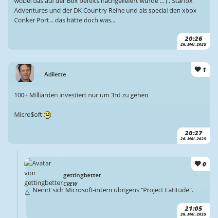
wobei das auf der Box bereits nachgeliefert wurde ... ) , Starfox
Adventures und der DK Country Reihe und als special den xbox
Conker Port... das hätte doch was...
20:26
26. MAI. 2025
1
Adilette
100+ Milliarden investiert nur um 3rd zu gehen
Micro$oft
20:27
26. MAI. 2025
0
gettingbetter
CREW
Nennt sich Microsoft-intern übrigens "Project Latitude".
21:05
26. MAI. 2025