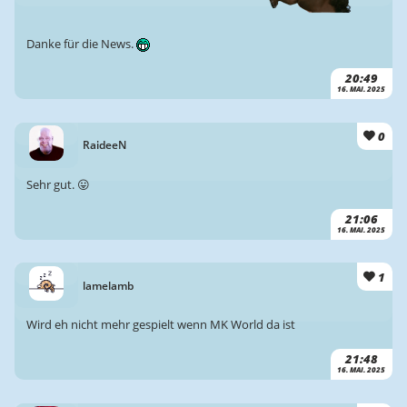
Danke für die News.
20:49
16. MAI. 2025
0
RaideeN
Sehr gut. 😛
21:06
16. MAI. 2025
1
lamelamb
Wird eh nicht mehr gespielt wenn MK World da ist
21:48
16. MAI. 2025