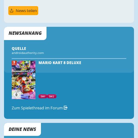
News teilen
NEWSANHANG
QUELLE
androidauthority.com
MARIO KART 8 DELUXE
SWI
SW2
Zum Spielethread im Forum
DEINE NEWS