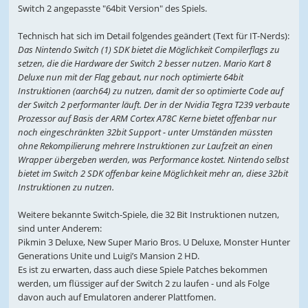
Switch 2 angepasste "64bit Version" des Spiels.
Technisch hat sich im Detail folgendes geändert (Text für IT-Nerds):
Das Nintendo Switch (1) SDK bietet die Möglichkeit Compilerflags zu
setzen, die die Hardware der Switch 2 besser nutzen. Mario Kart 8
Deluxe nun mit der Flag gebaut, nur noch optimierte 64bit
Instruktionen (aarch64) zu nutzen, damit der so optimierte Code auf
der Switch 2 performanter läuft. Der in der Nvidia Tegra T239 verbaute
Prozessor auf Basis der ARM Cortex A78C Kerne bietet offenbar nur
noch eingeschränkten 32bit Support - unter Umständen müssten
ohne Rekompilierung mehrere Instruktionen zur Laufzeit an einen
Wrapper übergeben werden, was Performance kostet. Nintendo selbst
bietet im Switch 2 SDK offenbar keine Möglichkeit mehr an, diese 32bit
Instruktionen zu nutzen.
Weitere bekannte Switch-Spiele, die 32 Bit Instruktionen nutzen,
sind unter Anderem:
Pikmin 3 Deluxe, New Super Mario Bros. U Deluxe, Monster Hunter
Generations Unite und Luigi’s Mansion 2 HD.
Es ist zu erwarten, dass auch diese Spiele Patches bekommen
werden, um flüssiger auf der Switch 2 zu laufen - und als Folge
davon auch auf Emulatoren anderer Plattfomen.