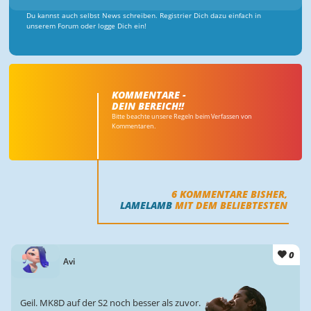
Du kannst auch selbst News schreiben. Registrier Dich dazu einfach in
unserem Forum oder logge Dich ein!
KOMMENTARE -
DEIN BEREICH!!
Bitte beachte unsere Regeln beim Verfassen von
Kommentaren.
6
KOMMENTARE BISHER,
LAMELAMB
MIT DEM BELIEBTESTEN
0
Avi
Geil. MK8D auf der S2 noch besser als zuvor.