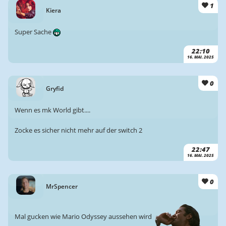
1
Kiera
Super Sache
22:10
16. MAI. 2025
0
Gryfid
Wenn es mk World gibt....
Zocke es sicher nicht mehr auf der switch 2
22:47
16. MAI. 2025
0
MrSpencer
Mal gucken wie Mario Odyssey aussehen wird