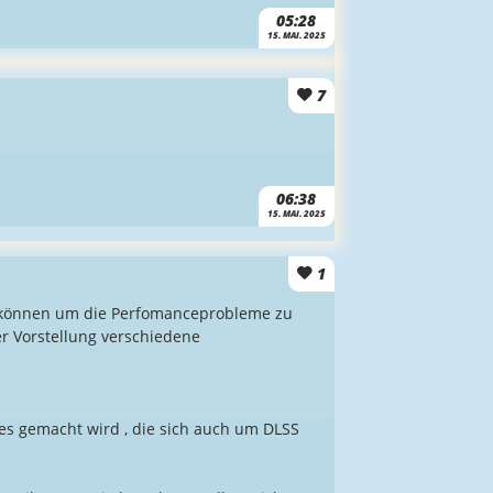
05:28
15. MAI. 2025
7
06:38
15. MAI. 2025
1
en können um die Perfomanceprobleme zu
er Vorstellung verschiedene
es gemacht wird , die sich auch um DLSS