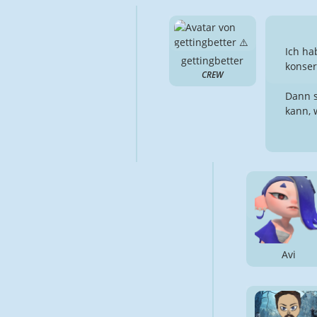
Ich ha
gettingbetter
konser
CREW
Dann s
kann, w
Avi