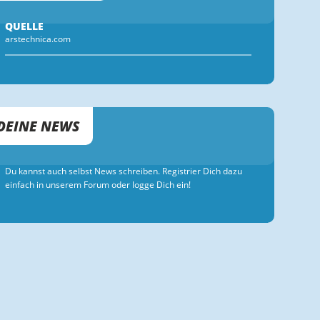
QUELLE
arstechnica.com
DEINE NEWS
Du kannst auch selbst News schreiben. Registrier Dich dazu
einfach in unserem Forum oder logge Dich ein!