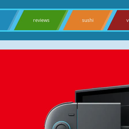
s
reviews
sushi
v