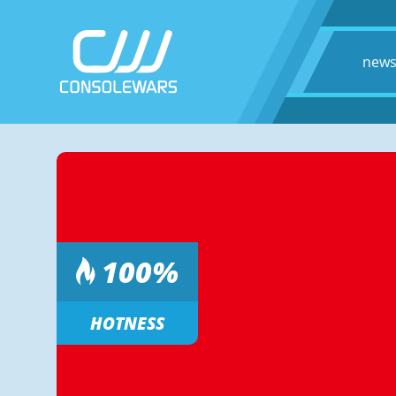
new
100
%
HOTNESS