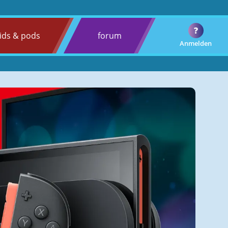
?
ids & pods
forum
Anmelden