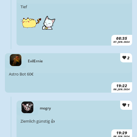
Tief
08:35
07. JUN. 2024
2
EvilErnie
Astro Bot 60€
19:22
06. JUN. 2024
1
mogry
Ziemlich günstig 👍
19:29
06. JUN. 2024