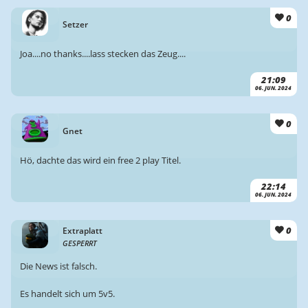
0
Setzer
Joa....no thanks....lass stecken das Zeug....
21:09
06. JUN. 2024
0
Gnet
Hö, dachte das wird ein free 2 play Titel.
22:14
06. JUN. 2024
0
Extraplatt
GESPERRT
Die News ist falsch.
Es handelt sich um 5v5.