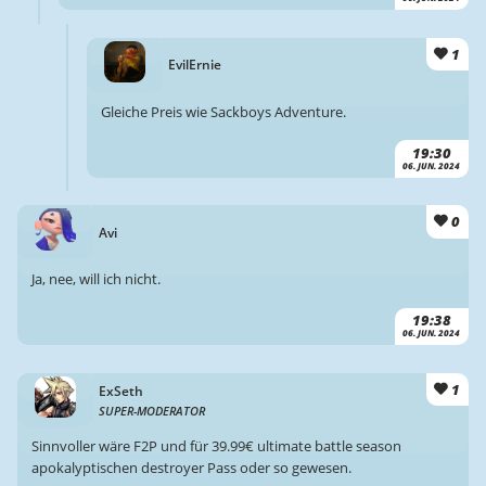
1
EvilErnie
Gleiche Preis wie Sackboys Adventure.
19:30
06. JUN. 2024
0
Avi
Ja, nee, will ich nicht.
19:38
06. JUN. 2024
1
ExSeth
SUPER-MODERATOR
Sinnvoller wäre F2P und für 39.99€ ultimate battle season
apokalyptischen destroyer Pass oder so gewesen.