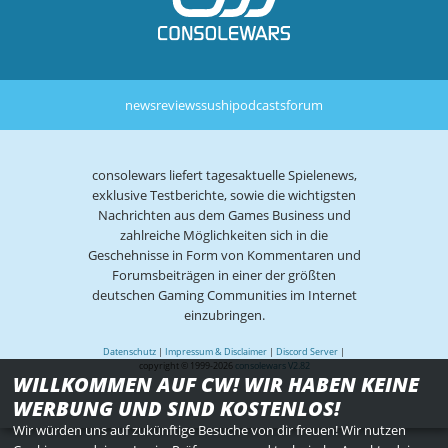
news
reviews
sushi
podcasts
forum
consolewars liefert tagesaktuelle Spielenews,
exklusive Testberichte, sowie die wichtigsten
Nachrichten aus dem Games Business und
zahlreiche Möglichkeiten sich in die
Geschehnisse in Form von Kommentaren und
Forumsbeiträgen in einer der größten
deutschen Gaming Communities im Internet
einzubringen.
Datenschutz
|
Impressum & Disclaimer
|
Discord Server
|
copyright © 1999-2026
consolewars V2.82
WILLKOMMEN AUF CW! WIR HABEN KEINE
WERBUNG UND SIND KOSTENLOS!
Wir würden uns auf zukünftige Besuche von dir freuen! Wir nutzen