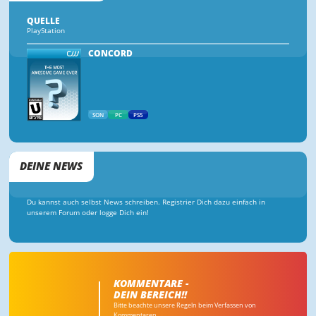
QUELLE
PlayStation
CONCORD
SON
PC
PS5
DEINE NEWS
Du kannst auch selbst News schreiben. Registrier Dich dazu einfach in
unserem Forum oder logge Dich ein!
KOMMENTARE -
DEIN BEREICH!!
Bitte beachte unsere Regeln beim Verfassen von
Kommentaren.