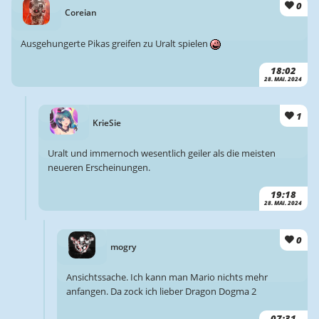
0
Coreian
Ausgehungerte Pikas greifen zu Uralt spielen
18:02
28. MAI. 2024
1
KrieSie
Uralt und immernoch wesentlich geiler als die meisten
neueren Erscheinungen.
19:18
28. MAI. 2024
0
mogry
Ansichtssache. Ich kann man Mario nichts mehr
anfangen. Da zock ich lieber Dragon Dogma 2
07:31