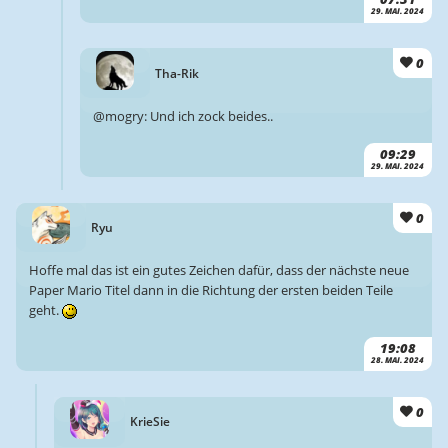
29. MAI. 2024
0
Tha-Rik
@mogry: Und ich zock beides..
09:29
29. MAI. 2024
0
Ryu
Hoffe mal das ist ein gutes Zeichen dafür, dass der nächste neue
Paper Mario Titel dann in die Richtung der ersten beiden Teile
geht.
19:08
28. MAI. 2024
0
KrieSie