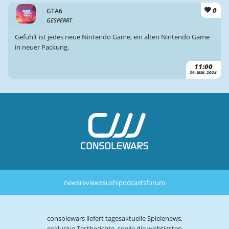
0
GTA6
GESPERRT
Gefühlt ist jedes neue Nintendo Game, ein alten Nintendo Game
in neuer Packung.
11:00
29. MAI. 2024
news
reviews
sushi
podcasts
forum
consolewars liefert tagesaktuelle Spielenews,
exklusive Testberichte, sowie die wichtigsten