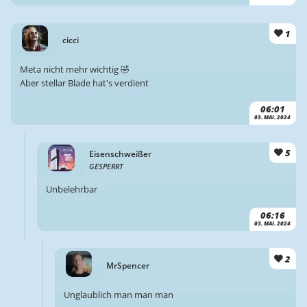
1
cicci
Meta nicht mehr wichtig 🤣
Aber stellar Blade hat's verdient
06:01
03. MAI. 2024
5
Eisenschweißer
GESPERRT
Unbelehrbar
06:16
03. MAI. 2024
2
MrSpencer
Unglaublich man man man