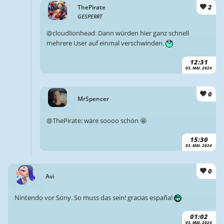
2
ThePirate
GESPERRT
@cloudlionhead: Dann würden hier ganz schnell
mehrere User auf einmal verschwinden.
12:31
03. MAI. 2024
0
MrSpencer
@ThePirate: wäre soooo schön 🤩
15:30
03. MAI. 2024
0
Avi
Nintendo vor Sony. So muss das sein! gracias españa!
01:02
03. MAI. 2024