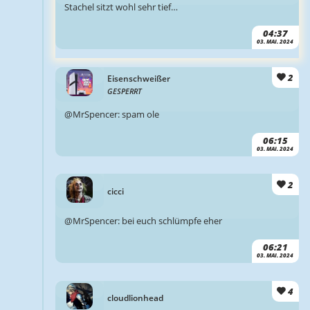
Stachel sitzt wohl sehr tief…
04:37
03. MAI. 2024
2
Eisenschweißer
GESPERRT
@MrSpencer: spam ole
06:15
03. MAI. 2024
2
cicci
@MrSpencer: bei euch schlümpfe eher
06:21
03. MAI. 2024
4
cloudlionhead