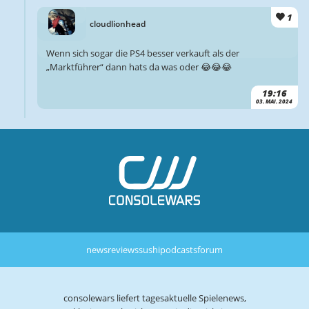
1
cloudlionhead
Wenn sich sogar die PS4 besser verkauft als der
„Marktführer“ dann hats da was oder 😂😂😂
19:16
03. MAI. 2024
news
reviews
sushi
podcasts
forum
consolewars liefert tagesaktuelle Spielenews,