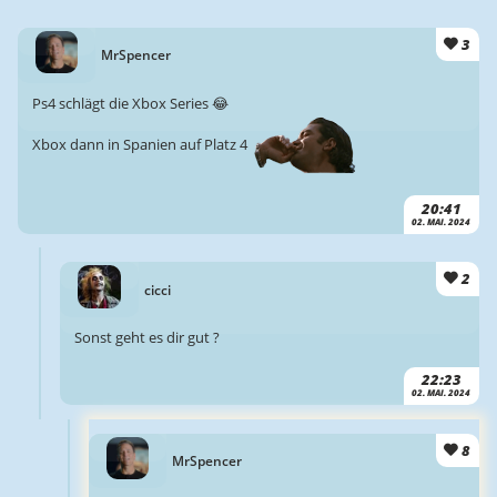
3
MrSpencer
Ps4 schlägt die Xbox Series 😂
Xbox dann in Spanien auf Platz 4
20:41
02. MAI. 2024
2
cicci
Sonst geht es dir gut ?
22:23
02. MAI. 2024
8
MrSpencer