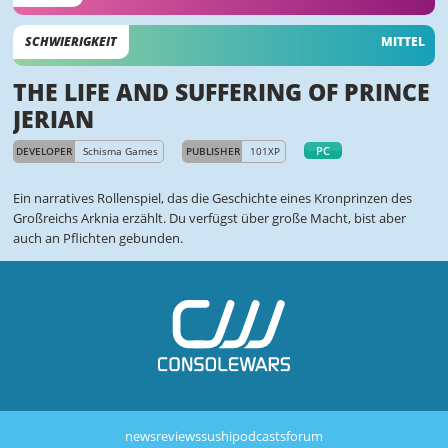
SCHWIERIGKEIT
MITTEL
THE LIFE AND SUFFERING OF PRINCE
JERIAN
PC
DEVELOPER
Schisma Games
PUBLISHER
101XP
Ein narratives Rollenspiel, das die Geschichte eines Kronprinzen des
Großreichs Arknia erzählt. Du verfügst über große Macht, bist aber
auch an Pflichten gebunden.
news
reviews
sushi
podcasts
forum