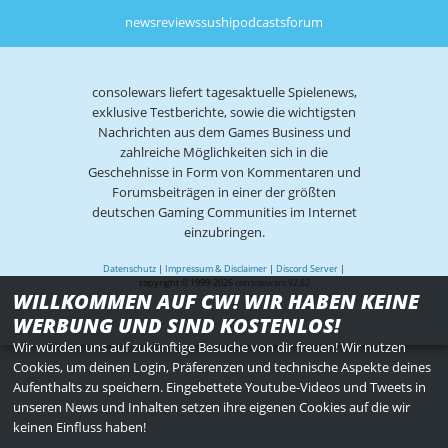
news
reviews
sushi
podcasts
forum
consolewars liefert tagesaktuelle Spielenews,
exklusive Testberichte, sowie die wichtigsten
Nachrichten aus dem Games Business und
zahlreiche Möglichkeiten sich in die
Geschehnisse in Form von Kommentaren und
Forumsbeiträgen in einer der größten
deutschen Gaming Communities im Internet
einzubringen.
Datenschutz
|
Impressum & Disclaimer
|
Discord Server
|
copyright © 1999-2026
consolewars V2.82
WILLKOMMEN AUF CW! WIR HABEN KEINE
WERBUNG UND SIND KOSTENLOS!
Wir würden uns auf zukünftige Besuche von dir freuen! Wir nutzen
Cookies, um deinen Login, Präferenzen und technische Aspekte deines
Aufenthalts zu speichern. Eingebettete Youtube-Videos und Tweets in
unseren News und Inhalten setzen ihre eigenen Cookies auf die wir
keinen Einfluss haben!