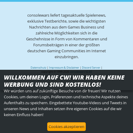
consolewars liefert tagesaktuelle Spielenews,
exklusive Testberichte, sowie die wichtigsten
Nachrichten aus dem Games Business und
zahlreiche Möglichkeiten sich in die
Geschehnisse in Form von Kommentaren und
Forumsbeiträgen in einer der größten
deutschen Gaming Communities im Internet
einzubringen.
Datenschutz
|
Impressum & Disclaimer
|
Discord Server
|
copyright © 1999-2026
consolewars V2.82
WILLKOMMEN AUF CW! WIR HABEN KEINE
WERBUNG UND SIND KOSTENLOS!
Wir würden uns auf zukünftige Besuche von dir freuen! Wir nutzen
Cookies, um deinen Login, Präferenzen und technische Aspekte deines
Aufenthalts zu speichern. Eingebettete Youtube-Videos und Tweets in
unseren News und Inhalten setzen ihre eigenen Cookies auf die wir
keinen Einfluss haben!
Cookies akzeptieren