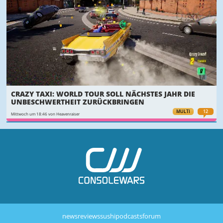
CRAZY TAXI: WORLD TOUR SOLL NÄCHSTES JAHR DIE
UNBESCHWERTHEIT ZURÜCKBRINGEN
MULTI
12
Mittwoch um 18:46 von Heavenraiser
news
reviews
sushi
podcasts
forum