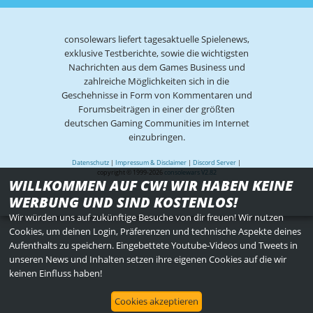
consolewars liefert tagesaktuelle Spielenews,
exklusive Testberichte, sowie die wichtigsten
Nachrichten aus dem Games Business und
zahlreiche Möglichkeiten sich in die
Geschehnisse in Form von Kommentaren und
Forumsbeiträgen in einer der größten
deutschen Gaming Communities im Internet
einzubringen.
Datenschutz
|
Impressum & Disclaimer
|
Discord Server
|
copyright © 1999-2026
consolewars V2.82
WILLKOMMEN AUF CW! WIR HABEN KEINE
WERBUNG UND SIND KOSTENLOS!
Wir würden uns auf zukünftige Besuche von dir freuen! Wir nutzen
Cookies, um deinen Login, Präferenzen und technische Aspekte deines
Aufenthalts zu speichern. Eingebettete Youtube-Videos und Tweets in
unseren News und Inhalten setzen ihre eigenen Cookies auf die wir
keinen Einfluss haben!
Cookies akzeptieren