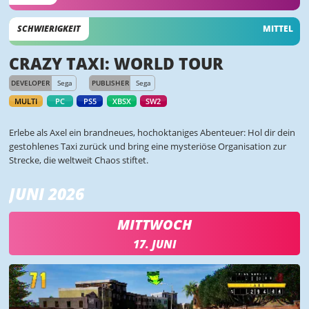
SCHWIERIGKEIT
MITTEL
CRAZY TAXI: WORLD TOUR
DEVELOPER
Sega
PUBLISHER
Sega
MULTI
PC
PS5
XBSX
SW2
Erlebe als Axel ein brandneues, hochoktaniges Abenteuer: Hol dir dein
gestohlenes Taxi zurück und bring eine mysteriöse Organisation zur
Strecke, die weltweit Chaos stiftet.
JUNI 2026
MITTWOCH
17. JUNI