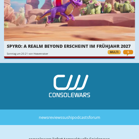
SPYRO: A REALM BEYOND ERSCHEINT IM FRÜHJAHR 2027
MULTI
6
Sonntag um 20:21 von Heavenraiser
news
reviews
sushi
podcasts
forum
consolewars liefert tagesaktuelle Spielenews,