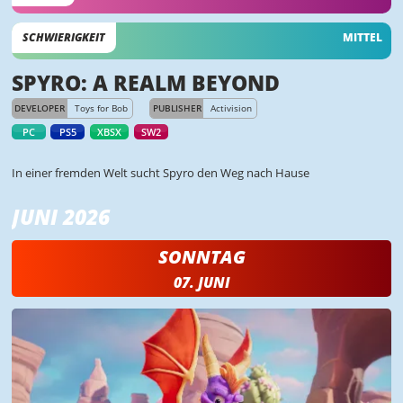
SCHWIERIGKEIT
MITTEL
SPYRO: A REALM BEYOND
DEVELOPER
Toys for Bob
PUBLISHER
Activision
PC
PS5
XBSX
SW2
In einer fremden Welt sucht Spyro den Weg nach Hause
JUNI 2026
SONNTAG
07. JUNI