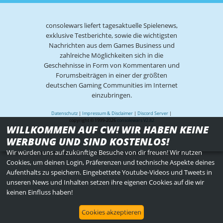
consolewars liefert tagesaktuelle Spielenews,
exklusive Testberichte, sowie die wichtigsten
Nachrichten aus dem Games Business und
zahlreiche Möglichkeiten sich in die
Geschehnisse in Form von Kommentaren und
Forumsbeiträgen in einer der größten
deutschen Gaming Communities im Internet
einzubringen.
Datenschutz
|
Impressum & Disclaimer
|
Discord Server
|
copyright © 1999-2026
consolewars V2.82
WILLKOMMEN AUF CW! WIR HABEN KEINE
WERBUNG UND SIND KOSTENLOS!
Wir würden uns auf zukünftige Besuche von dir freuen! Wir nutzen
Cookies, um deinen Login, Präferenzen und technische Aspekte deines
Aufenthalts zu speichern. Eingebettete Youtube-Videos und Tweets in
unseren News und Inhalten setzen ihre eigenen Cookies auf die wir
keinen Einfluss haben!
Cookies akzeptieren