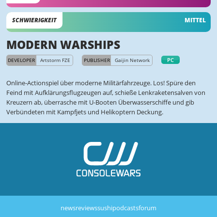
SCHWIERIGKEIT
MITTEL
MODERN WARSHIPS
PC
DEVELOPER
Artstorm FZE
PUBLISHER
Gaijin Network
Online-Actionspiel über moderne Militärfahrzeuge. Los! Spüre den
Feind mit Aufklärungsflugzeugen auf, schieße Lenkraketensalven von
Kreuzern ab, überrasche mit U-Booten Überwasserschiffe und gib
Verbündeten mit Kampfjets und Helikoptern Deckung.
news
reviews
sushi
podcasts
forum