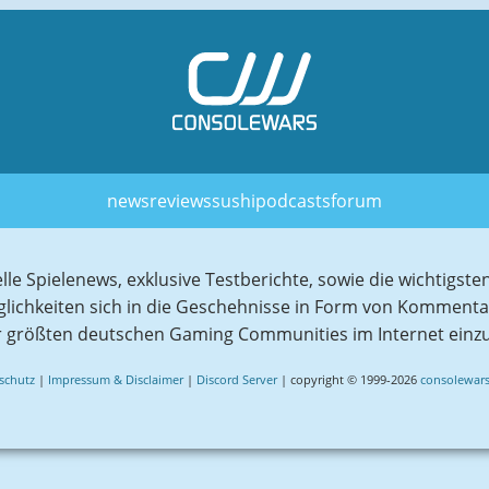
news
reviews
sushi
podcasts
forum
elle Spielenews, exklusive Testberichte, sowie die wichtig
glichkeiten sich in die Geschehnisse in Form von Komment
r größten deutschen Gaming Communities im Internet einz
schutz
|
Impressum & Disclaimer
|
Discord Server
| copyright © 1999-2026
consolewars