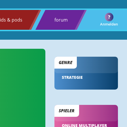
?
ids & pods
forum
Anmelden
GENRE
STRATEGIE
SPIELER
ONLINE MULTIPLAYER