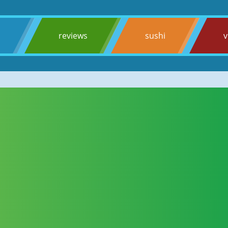
s
reviews
sushi
v