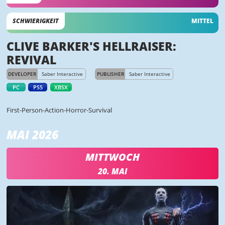
SCHWIERIGKEIT
MITTEL
CLIVE BARKER'S HELLRAISER:
REVIVAL
DEVELOPER
Saber Interactive
PUBLISHER
Saber Interactive
PC
PS5
XBSX
First-Person-Action-Horror-Survival
MAI 2026
MITTWOCH
20. MAI