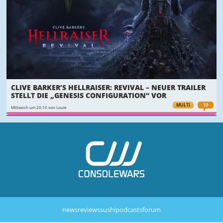
CLIVE BARKER’S HELLRAISER: REVIVAL – NEUER TRAILER
STELLT DIE „GENESIS CONFIGURATION“ VOR
MULTI
10
Mittwoch um 20:10 von Louie
news
reviews
sushi
podcasts
forum