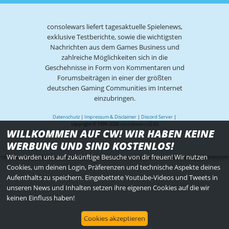
consolewars liefert tagesaktuelle Spielenews,
exklusive Testberichte, sowie die wichtigsten
Nachrichten aus dem Games Business und
zahlreiche Möglichkeiten sich in die
Geschehnisse in Form von Kommentaren und
Forumsbeiträgen in einer der größten
deutschen Gaming Communities im Internet
einzubringen.
Datenschutz
|
Impressum & Disclaimer
|
Discord Server
|
copyright © 1999-2026
consolewars V2.82
WILLKOMMEN AUF CW! WIR HABEN KEINE
WERBUNG UND SIND KOSTENLOS!
Wir würden uns auf zukünftige Besuche von dir freuen! Wir nutzen
Cookies, um deinen Login, Präferenzen und technische Aspekte deines
Aufenthalts zu speichern. Eingebettete Youtube-Videos und Tweets in
unseren News und Inhalten setzen ihre eigenen Cookies auf die wir
keinen Einfluss haben!
Cookies akzeptieren