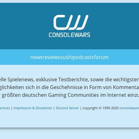
news
reviews
sushi
podcasts
forum
elle Spielenews, exklusive Testberichte, sowie die wichtig
glichkeiten sich in die Geschehnisse in Form von Komment
r größten deutschen Gaming Communities im Internet einz
schutz
|
Impressum & Disclaimer
|
Discord Server
| copyright © 1999-2026
consolewars