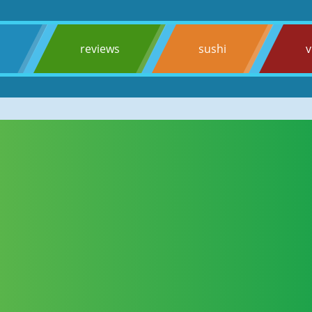
s
reviews
sushi
v