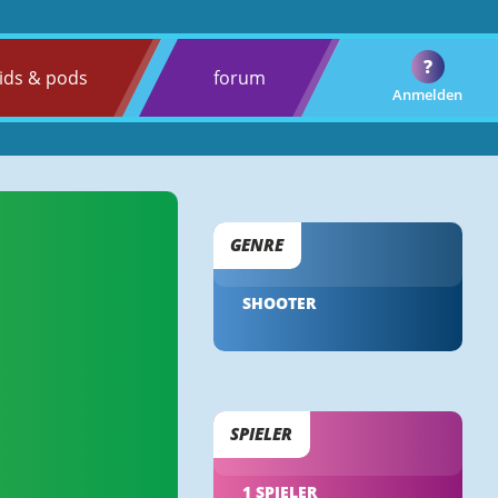
?
ids & pods
forum
Anmelden
GENRE
SHOOTER
SPIELER
1 SPIELER