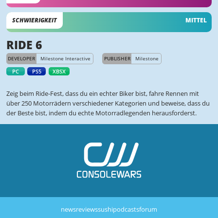
SCHWIERIGKEIT
MITTEL
RIDE 6
DEVELOPER
Milestone Interactive
PUBLISHER
Milestone
PC
PS5
XBSX
Zeig beim Ride-Fest, dass du ein echter Biker bist, fahre Rennen mit
über 250 Motorrädern verschiedener Kategorien und beweise, dass du
der Beste bist, indem du echte Motorradlegenden herausforderst.
news
reviews
sushi
podcasts
forum