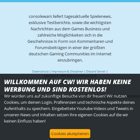
consolewars liefert tagesaktuelle Spielenews,
exklusive Testberichte, sowie die wichtigsten
Nachrichten aus dem Games Business und
zahlreiche Möglichkeiten sich in die
Geschehnisse in Form von Kommentaren und
Forumsbeiträgen in einer der größten
deutschen Gaming Communities im Internet
einzubringen.
Datenschutz
|
Impressum & Disclaimer
|
Discord Server
|
copyright © 1999-2026
consolewars V2.82
WILLKOMMEN AUF CW! WIR HABEN KEINE
WERBUNG UND SIND KOSTENLOS!
Wir würden uns auf zukünftige Besuche von dir freuen! Wir nutzen
Cookies, um deinen Login, Präferenzen und technische Aspekte deines
Aufenthalts zu speichern. Eingebettete Youtube-Videos und Tweets in
unseren News und Inhalten setzen ihre eigenen Cookies auf die wir
keinen Einfluss haben!
Cookies akzeptieren