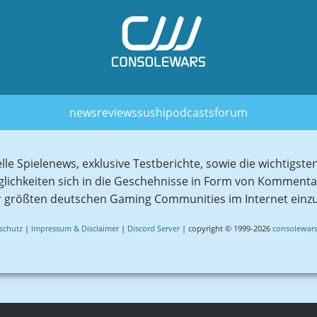
news
reviews
sushi
podcasts
forum
elle Spielenews, exklusive Testberichte, sowie die wichtig
glichkeiten sich in die Geschehnisse in Form von Komment
r größten deutschen Gaming Communities im Internet einz
schutz
|
Impressum & Disclaimer
|
Discord Server
| copyright © 1999-2026
consolewars