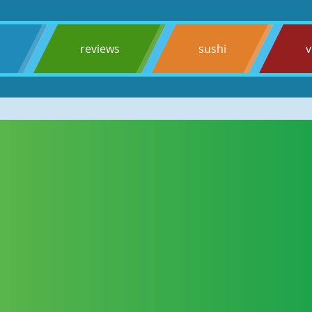
s
reviews
sushi
v