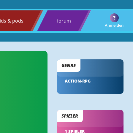
?
ids & pods
forum
Anmelden
GENRE
ACTION-RPG
SPIELER
1 SPIELER