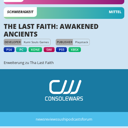
SCHWIERIGKEIT
MITTEL
THE LAST FAITH: AWAKENED
ANCIENTS
DEVELOPER
Kumi Souls Games
PUBLISHER
Playstack
PS4
PC
XONE
SWI
PS5
XBSX
Erweiterung zu Tha Last Faith
news
reviews
sushi
podcasts
forum